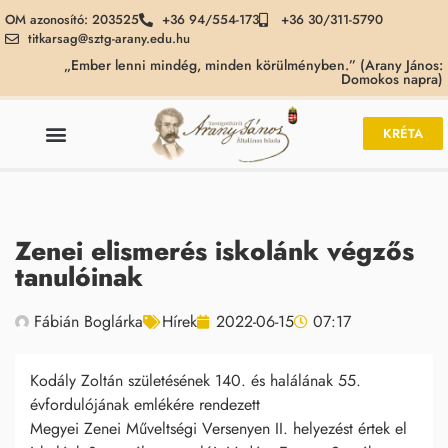
OM azonosító: 203525
+36 94/554-173
+36 30/311-5790
titkarsag@sztg-arany.edu.hu
„Ember lenni mindég, minden körülményben.” (Arany János:
Domokos napra)
KRÉTA
Zenei elismerés iskolánk végzős
tanulóinak
Fábián Boglárka
Hírek
2022-06-15
07:17
Kodály Zoltán születésének 140. és halálának 55.
évfordulójának emlékére rendezett
Megyei Zenei Műveltségi Versenyen II. helyezést értek el