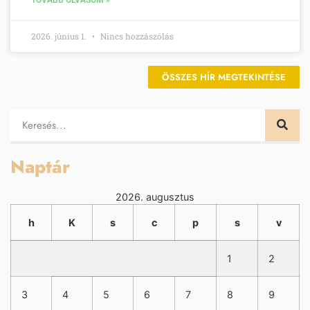
2026. június 1.
Nincs hozzászólás
ÖSSZES HÍR MEGTEKINTÉSE
Naptár
2026. augusztus
h
K
s
c
p
s
v
1
2
3
4
5
6
7
8
9