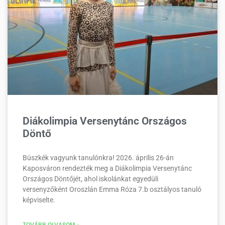
Diákolimpia Versenytánc Országos
Döntő
Büszkék vagyunk tanulónkra! 2026. április 26-án
Kaposváron rendezték meg a Diákolimpia Versenytánc
Országos Döntőjét, ahol iskolánkat egyedüli
versenyzőként Oroszlán Emma Róza 7.b osztályos tanuló
képviselte.
TOVÁBB OLVASOM »