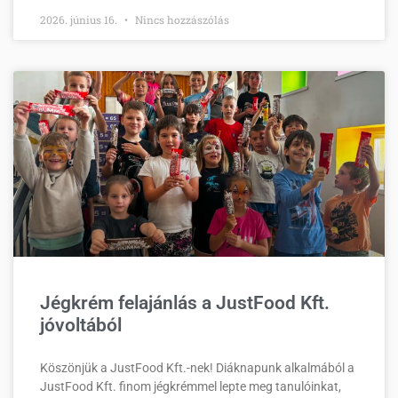
2026. június 16.
Nincs hozzászólás
Jégkrém felajánlás a JustFood Kft.
jóvoltából
Köszönjük a JustFood Kft.-nek! Diáknapunk alkalmából a
JustFood Kft. finom jégkrémmel lepte meg tanulóinkat,