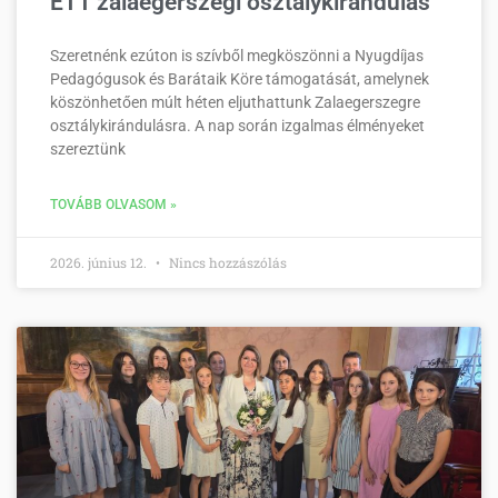
ETT zalaegerszegi osztálykirándulás
Szeretnénk ezúton is szívből megköszönni a Nyugdíjas
Pedagógusok és Barátaik Köre támogatását, amelynek
köszönhetően múlt héten eljuthattunk Zalaegerszegre
osztálykirándulásra. A nap során izgalmas élményeket
szereztünk
TOVÁBB OLVASOM »
2026. június 12.
Nincs hozzászólás