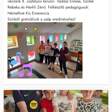
iskolánk 8. osztályos tanulói: Vadász Emese, Szoták
Rebeka és Merkli Zénó. Felkészítő pedagógusuk:
Némethné Kis Emerencia
Szívből gratulálunk a szép eredményhez!