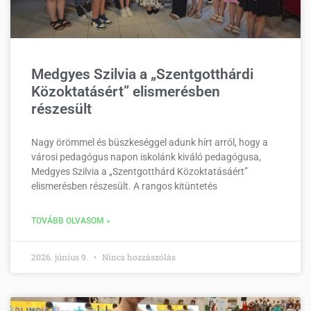
Medgyes Szilvia a „Szentgotthárdi
Közoktatásért” elismerésben
részesült
Nagy örömmel és büszkeséggel adunk hírt arról, hogy a
városi pedagógus napon iskolánk kiváló pedagógusa,
Medgyes Szilvia a „Szentgotthárd Közoktatásáért”
elismerésben részesült. A rangos kitüntetés
TOVÁBB OLVASOM »
2026. június 9.
Nincs hozzászólás