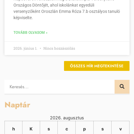
Országos Döntőjét, ahol iskolánkat egyedüli
versenyzőként Oroszlán Emma Róza 7.b osztályos tanuló
képviselte.
TOVÁBB OLVASOM »
2026. június 1.
Nincs hozzászólás
ÖSSZES HÍR MEGTEKINTÉSE
Naptár
2026. augusztus
h
K
s
c
p
s
v