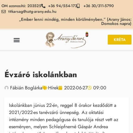
OM azonosító: 203525
+36 94/554-173
+36 30/311-5790
titkarsag@sztg-arany.edu.hu
„Ember lenni mindég, minden körülményben.” (Arany János:
Domokos napra)
KRÉTA
Évzáró iskolánkban
Fábián Boglárka
Hírek
2022-06-27
09:00
Iskolánkban június 22-én, reggel 8 órakor kezdődött a
2021/2022-es tanévzáró ünnepség. Az oktatási
intézmény minden pedagógusa és tanulója részt vett az
eseményen, melyen Schleipfnerné Gáspár Andrea