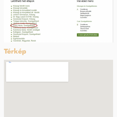
Térkép