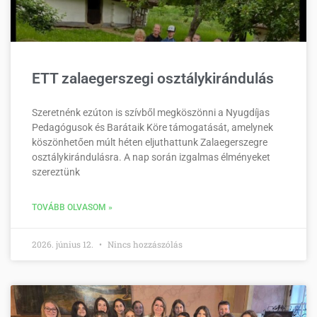
ETT zalaegerszegi osztálykirándulás
Szeretnénk ezúton is szívből megköszönni a Nyugdíjas
Pedagógusok és Barátaik Köre támogatását, amelynek
köszönhetően múlt héten eljuthattunk Zalaegerszegre
osztálykirándulásra. A nap során izgalmas élményeket
szereztünk
TOVÁBB OLVASOM »
2026. június 12.
Nincs hozzászólás