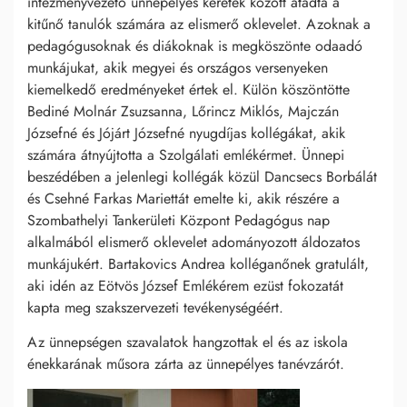
intézményvezető ünnepélyes keretek között átadta a
kitűnő tanulók számára az elismerő oklevelet. Azoknak a
pedagógusoknak és diákoknak is megköszönte odaadó
munkájukat, akik megyei és országos versenyeken
kiemelkedő eredményeket értek el. Külön köszöntötte
Bediné Molnár Zsuzsanna, Lőrincz Miklós, Majczán
Józsefné és Jójárt Józsefné nyugdíjas kollégákat, akik
számára átnyújtotta a Szolgálati emlékérmet. Ünnepi
beszédében a jelenlegi kollégák közül Dancsecs Borbálát
és Csehné Farkas Mariettát emelte ki, akik részére a
Szombathelyi Tankerületi Központ Pedagógus nap
alkalmából elismerő oklevelet adományozott áldozatos
munkájukért. Bartakovics Andrea kolléganőnek gratulált,
aki idén az Eötvös József Emlékérem ezüst fokozatát
kapta meg szakszervezeti tevékenységéért.
Az ünnepségen szavalatok hangzottak el és az iskola
énekkarának műsora zárta az ünnepélyes tanévzárót.