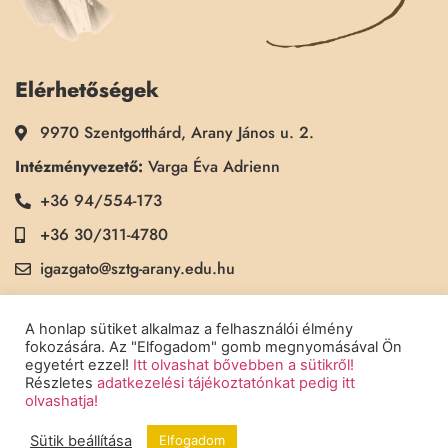
Elérhetőségek
9970 Szentgotthárd, Arany János u. 2.
Intézményvezető:
Varga Éva Adrienn
+36 94/554-173
+36 30/311-4780
igazgato@sztg-arany.edu.hu
Titkárság:
Kimmel Kinga
A honlap sütiket alkalmaz a felhasználói élmény
+36 30/311-5790
fokozására. Az "Elfogadom" gomb megnyomásával Ön
egyetért ezzel!
Itt olvashat bővebben a sütikről!
titkarsag@sztg-arany.edu.hu
Részletes
adatkezelési tájékoztatónkat pedig itt
olvashatja!
Sütik beállítása
Elfogadom