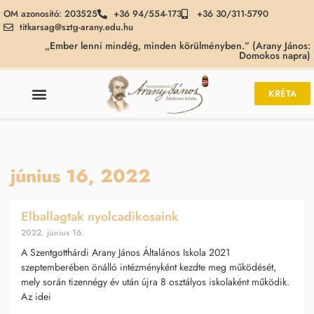
OM azonosító: 203525
+36 94/554-173
+36 30/311-5790
titkarsag@sztg-arany.edu.hu
„Ember lenni mindég, minden körülményben.” (Arany János:
Domokos napra)
KRÉTA
június 16, 2022
Elballagtak nyolcadikosaink
2022. június 16.
A Szentgotthárdi Arany János Általános Iskola 2021
szeptemberében önálló intézményként kezdte meg működését,
mely során tizennégy év után újra 8 osztályos iskolaként működik.
Az idei