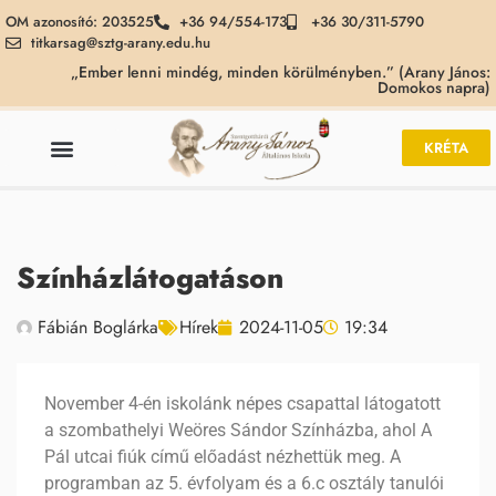
OM azonosító: 203525
+36 94/554-173
+36 30/311-5790
titkarsag@sztg-arany.edu.hu
„Ember lenni mindég, minden körülményben.” (Arany János:
Domokos napra)
KRÉTA
Színházlátogatáson
Fábián Boglárka
Hírek
2024-11-05
19:34
November 4-én iskolánk népes csapattal látogatott
a szombathelyi Weöres Sándor Színházba, ahol A
Pál utcai fiúk című előadást nézhettük meg. A
programban az 5. évfolyam és a 6.c osztály tanulói