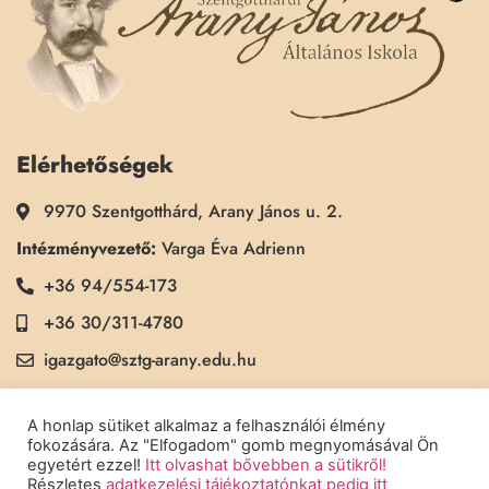
Elérhetőségek
9970 Szentgotthárd, Arany János u. 2.
Intézményvezető:
Varga Éva Adrienn
+36 94/554-173
+36 30/311-4780
igazgato@sztg-arany.edu.hu
Titkárság:
Kimmel Kinga
A honlap sütiket alkalmaz a felhasználói élmény
+36 30/311-5790
fokozására. Az "Elfogadom" gomb megnyomásával Ön
egyetért ezzel!
Itt olvashat bővebben a sütikről!
titkarsag@sztg-arany.edu.hu
Részletes
adatkezelési tájékoztatónkat pedig itt