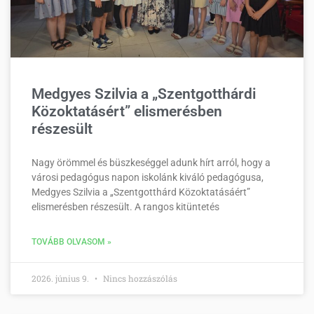
Medgyes Szilvia a „Szentgotthárdi
Közoktatásért” elismerésben
részesült
Nagy örömmel és büszkeséggel adunk hírt arról, hogy a
városi pedagógus napon iskolánk kiváló pedagógusa,
Medgyes Szilvia a „Szentgotthárd Közoktatásáért”
elismerésben részesült. A rangos kitüntetés
TOVÁBB OLVASOM »
2026. június 9.
Nincs hozzászólás