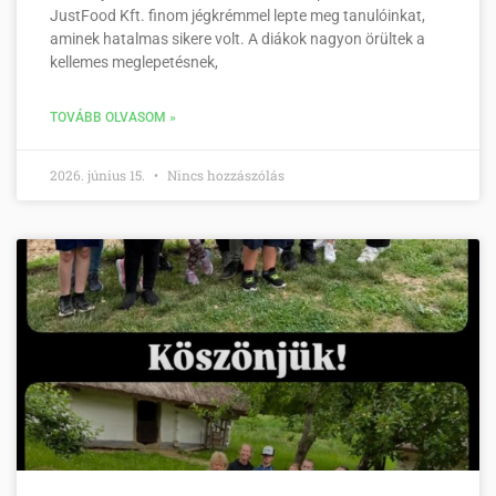
JustFood Kft. finom jégkrémmel lepte meg tanulóinkat,
aminek hatalmas sikere volt. A diákok nagyon örültek a
kellemes meglepetésnek,
TOVÁBB OLVASOM »
2026. június 15.
Nincs hozzászólás