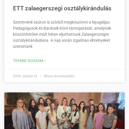
ETT zalaegerszegi osztálykirándulás
Szeretnénk ezúton is szívből megköszönni a Nyugdíjas
Pedagógusok és Barátaik Köre támogatását, amelynek
köszönhetően múlt héten eljuthattunk Zalaegerszegre
osztálykirándulásra. A nap során izgalmas élményeket
szereztünk
TOVÁBB OLVASOM »
2026. június 12.
Nincs hozzászólás