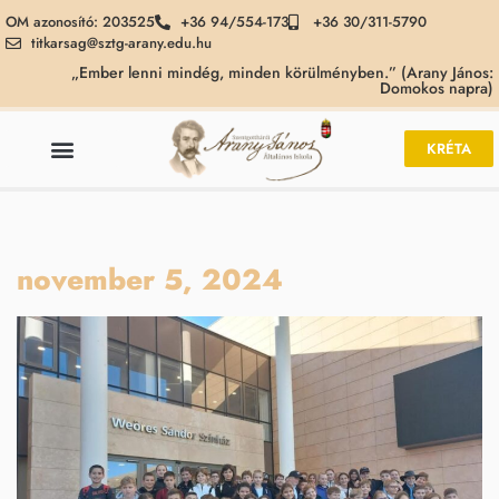
OM azonosító: 203525
+36 94/554-173
+36 30/311-5790
titkarsag@sztg-arany.edu.hu
„Ember lenni mindég, minden körülményben.” (Arany János:
Domokos napra)
KRÉTA
november 5, 2024