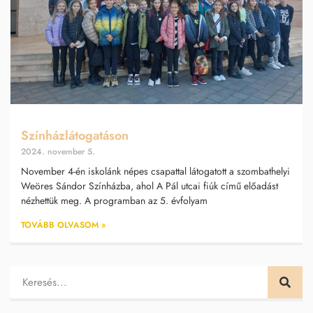
Színházlátogatáson
2024. november 5.
November 4-én iskolánk népes csapattal látogatott a szombathelyi
Weöres Sándor Színházba, ahol A Pál utcai fiúk című előadást
nézhettük meg. A programban az 5. évfolyam
TOVÁBB OLVASOM »