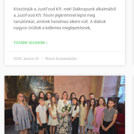
Köszönjük a JustFood Kft.-nek! Diáknapunk alkalmából
a JustFood Kft. finom jégkrémmel lepte meg
tanulóinkat, aminek hatalmas sikere volt. A diákok
nagyon örültek a kellemes meglepetésnek,
TOVÁBB OLVASOM »
2026. június 15.
Nincs hozzászólás