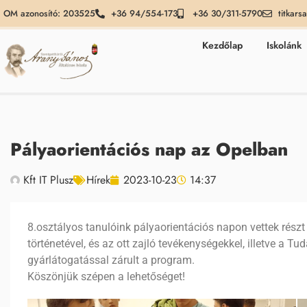
OM azonosító: 203525
+36 94/554-173
+36 30/311-5790
titkars
Kezdőlap
Iskolánk
Pályaorientációs nap az Opelban
Kft IT Plusz
Hírek
2023-10-23
14:37
8.osztályos tanulóink pályaorientációs napon vettek rés
történetével, és az ott zajló tevékenységekkel, illetve a
gyárlátogatással zárult a program.
Köszönjük szépen a lehetőséget!