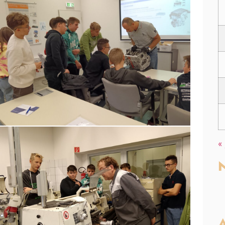
«
N
A