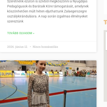
Szeretnénk ezúton is szívből megköszönni a Nyugdíjas
Pedagógusok és Barátaik Köre támogatását, amelynek
köszönhetően múlt héten eljuthattunk Zalaegerszegre
osztálykirándulásra. A nap során izgalmas élményeket
T
szereztünk
TOVÁBB OLVASOM »
2026. június 12.
Nincs hozzászólás