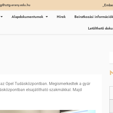
„Ember
ag@sztg-arany.edu.hu
Alapdokumentumok
Hírek
Beiratkozási információ
Letölthető do
N
zt az Opel Tudásközpontban. Megismerkedtek a gyár
 Tudásközpontban elsajátítható szakmákkal. Majd