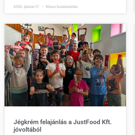
2026. június 17.
Nincs hozzászólás
Jégkrém felajánlás a JustFood Kft.
jóvoltából