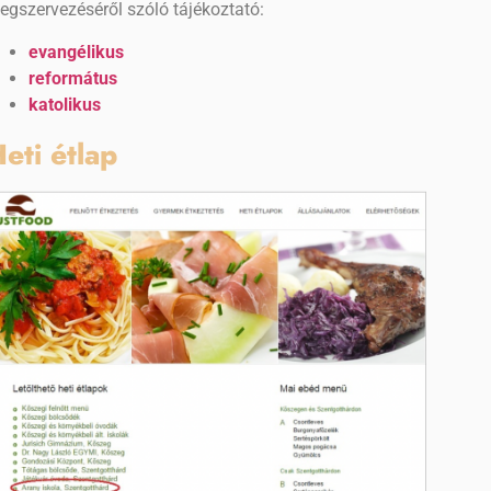
egszervezéséről szóló tájékoztató:
evangélikus
református
katolikus
eti étlap