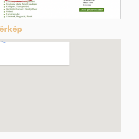
érkép