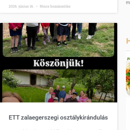
m
2026. június 16.
Nincs hozzászólás
H
ETT zalaegerszegi osztálykirándulás