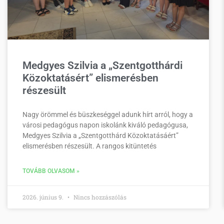
Medgyes Szilvia a „Szentgotthárdi
Közoktatásért” elismerésben
részesült
Nagy örömmel és büszkeséggel adunk hírt arról, hogy a
városi pedagógus napon iskolánk kiváló pedagógusa,
Medgyes Szilvia a „Szentgotthárd Közoktatásáért”
elismerésben részesült. A rangos kitüntetés
TOVÁBB OLVASOM »
2026. június 9.
Nincs hozzászólás