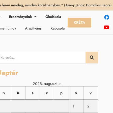
 lenni mindég, minden körülményben.” (Arany János: Domokos napra)
k
Eredményeink
Ökoiskola
KRÉTA
kumentumok
Alapítvány
Kapcsolat
aptár
2026. augusztus
h
K
s
c
p
s
v
1
2