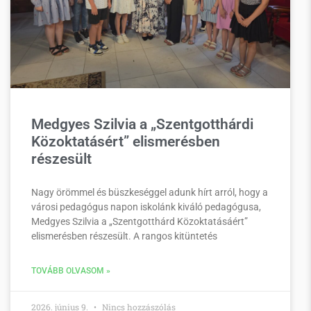
Medgyes Szilvia a „Szentgotthárdi
Közoktatásért” elismerésben
részesült
Nagy örömmel és büszkeséggel adunk hírt arról, hogy a
városi pedagógus napon iskolánk kiváló pedagógusa,
Medgyes Szilvia a „Szentgotthárd Közoktatásáért”
elismerésben részesült. A rangos kitüntetés
TOVÁBB OLVASOM »
2026. június 9.
Nincs hozzászólás