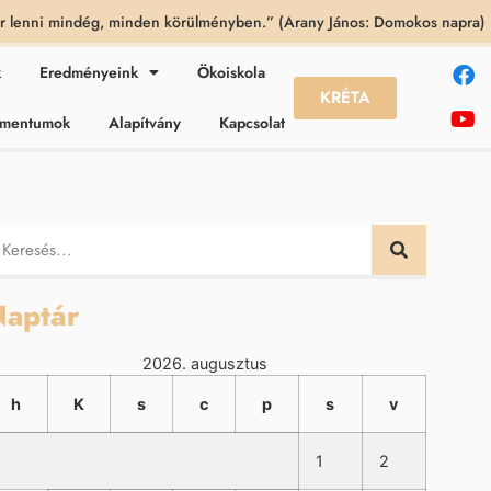
 lenni mindég, minden körülményben.” (Arany János: Domokos napra)
k
Eredményeink
Ökoiskola
KRÉTA
kumentumok
Alapítvány
Kapcsolat
aptár
2026. augusztus
h
K
s
c
p
s
v
1
2