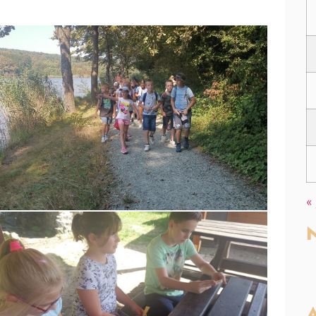
«
N
A