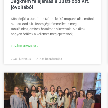
Jégkrém felajánlás a JustFood Kft.
jóvoltából
Köszönjük a JustFood Kft.-nek! Diáknapunk alkalmából
a JustFood Kft. finom jégkrémmel lepte meg
tanulóinkat, aminek hatalmas sikere volt. A diákok
nagyon örültek a kellemes meglepetésnek,
TOVÁBB OLVASOM »
2026. június 15.
Nincs hozzászólás