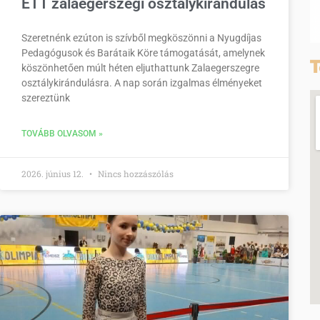
ETT zalaegerszegi osztálykirándulás
Szeretnénk ezúton is szívből megköszönni a Nyugdíjas
Pedagógusok és Barátaik Köre támogatását, amelynek
T
köszönhetően múlt héten eljuthattunk Zalaegerszegre
osztálykirándulásra. A nap során izgalmas élményeket
szereztünk
TOVÁBB OLVASOM »
2026. június 12.
Nincs hozzászólás