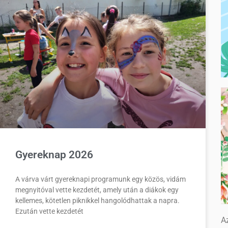
Gyereknap 2026
A várva várt gyereknapi programunk egy közös, vidám
megnyitóval vette kezdetét, amely után a diákok egy
kellemes, kötetlen piknikkel hangolódhattak a napra.
Ezután vette kezdetét
Az