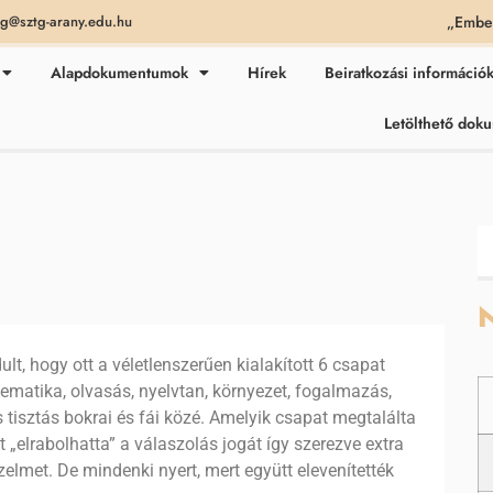
„Ember
ag@sztg-arany.edu.hu
Alapdokumentumok
Hírek
Beiratkozási információ
Letölthető do
N
lt, hogy ott a véletlenszerűen kialakított 6 csapat
ematika, olvasás, nyelvtan, környezet, fogalmazás,
s tisztás bokrai és fái közé. Amelyik csapat megtalálta
t „elrabolhatta” a válaszolás jogát így szerezve extra
elmet. De mindenki nyert, mert együtt elevenítették