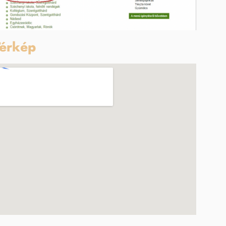
érkép