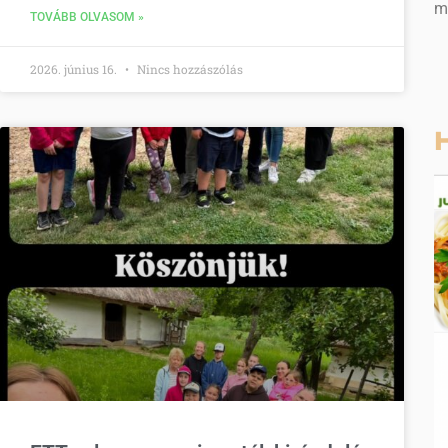
m
TOVÁBB OLVASOM »
2026. június 16.
Nincs hozzászólás
H