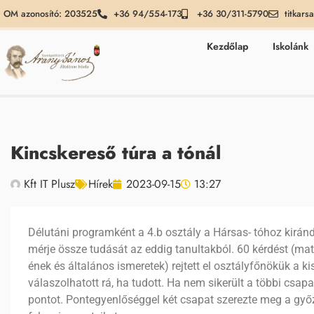
OM azonosító: 203525
+36 94/554-173
+36 30/311-5790
titkars
Kezdőlap
Iskolánk
Kincskereső túra a tónál
Kft IT Plusz
Hírek
2023-09-15
13:27
Délutáni programként a 4.b osztály a Hársas- tóhoz kirándu
mérje össze tudását az eddig tanultakból. 60 kérdést (mat
ének és általános ismeretek) rejtett el osztályfőnökük a ki
válaszolhatott rá, ha tudott. Ha nem sikerült a többi csapa
pontot. Pontegyenlőséggel két csapat szerezte meg a győz