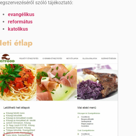
egszervezéséről szóló tájékoztató:
evangélikus
református
katolikus
eti étlap