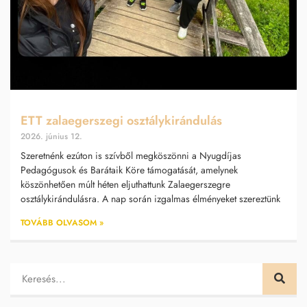
ETT zalaegerszegi osztálykirándulás
2026. június 12.
Szeretnénk ezúton is szívből megköszönni a Nyugdíjas
Pedagógusok és Barátaik Köre támogatását, amelynek
köszönhetően múlt héten eljuthattunk Zalaegerszegre
osztálykirándulásra. A nap során izgalmas élményeket szereztünk
TOVÁBB OLVASOM »