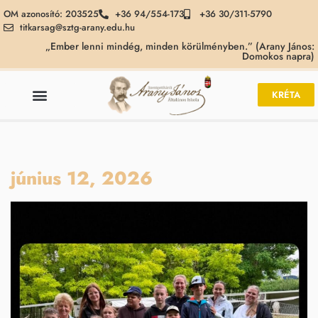
OM azonosító: 203525
+36 94/554-173
+36 30/311-5790
titkarsag@sztg-arany.edu.hu
„Ember lenni mindég, minden körülményben.” (Arany János:
Domokos napra)
KRÉTA
június 12, 2026