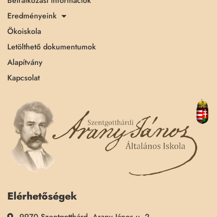
Beiratkozási információk
Eredményeink
Ökoiskola
Letölthető dokumentumok
Alapítvány
Kapcsolat
Elérhetőségek
9970 Szentgotthárd, Arany János u. 2.