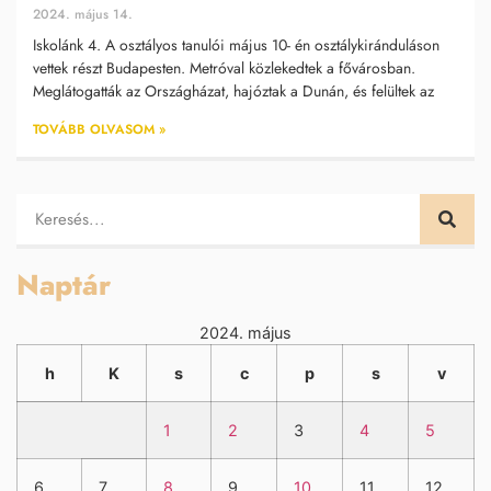
2024. május 14.
Iskolánk 4. A osztályos tanulói május 10- én osztálykiránduláson
vettek részt Budapesten. Metróval közlekedtek a fővárosban.
Meglátogatták az Országházat, hajóztak a Dunán, és felültek az
TOVÁBB OLVASOM »
Naptár
2024. május
h
K
s
c
p
s
v
1
2
3
4
5
6
7
8
9
10
11
12