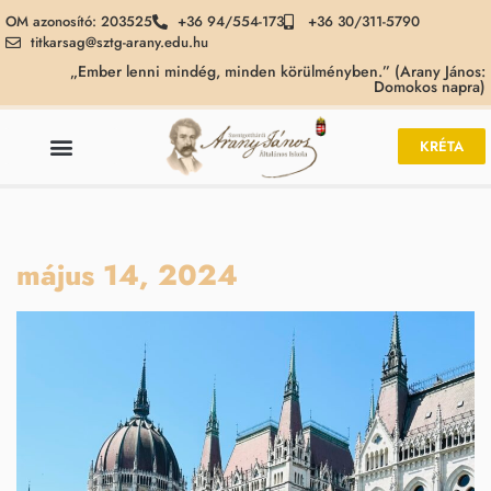
OM azonosító: 203525
+36 94/554-173
+36 30/311-5790
titkarsag@sztg-arany.edu.hu
„Ember lenni mindég, minden körülményben.” (Arany János:
Domokos napra)
KRÉTA
május 14, 2024