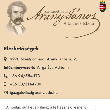
Elérhetőségek
9970 Szentgotthárd, Arany János u. 2.
Intézményvezető:
Varga Éva Adrienn
+36 94/554-173
+36 30/311-4780
igazgato@sztg-arany.edu.hu
Titkárság:
Kimmel Kinga
A honlap sütiket alkalmaz a felhasználói élmény
+36 30/311-5790