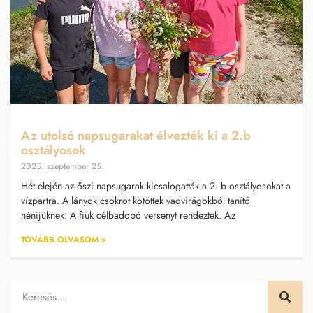
Az utolsó napsugarakat élvezték ki a 2.b
osztályosok
2025. szeptember 25.
Hét elején az őszi napsugarak kicsalogatták a 2. b osztályosokat a
vízpartra. A lányok csokrot kötöttek vadvirágokból tanító
nénijüknek. A fiúk célbadobó versenyt rendeztek. Az
TOVÁBB OLVASOM »