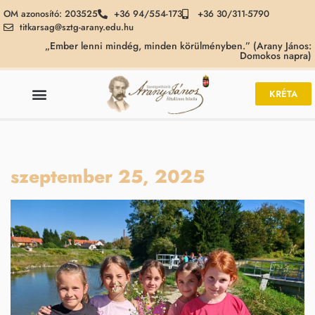
OM azonosító: 203525
+36 94/554-173
+36 30/311-5790
titkarsag@sztg-arany.edu.hu
„Ember lenni mindég, minden körülményben.” (Arany János:
Domokos napra)
KRÉTA
szeptember 25, 2025