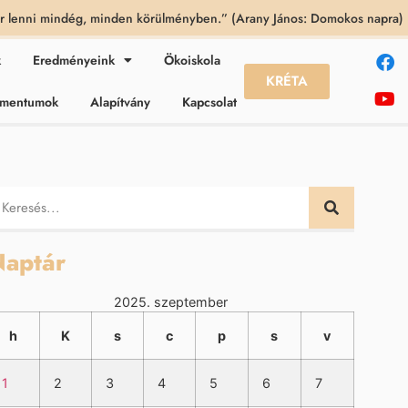
 lenni mindég, minden körülményben.” (Arany János: Domokos napra)
k
Eredményeink
Ökoiskola
KRÉTA
kumentumok
Alapítvány
Kapcsolat
aptár
2025. szeptember
h
K
s
c
p
s
v
1
2
3
4
5
6
7