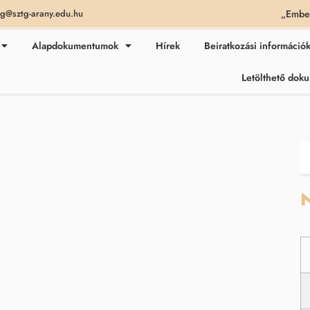
„Ember
ag@sztg-arany.edu.hu
Alapdokumentumok
Hírek
Beiratkozási információ
Letölthető do
N