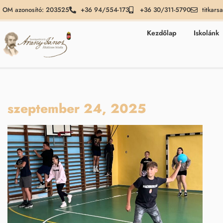
OM azonosító: 203525
+36 94/554-173
+36 30/311-5790
titkars
Kezdőlap
Iskolánk
szeptember 24, 2025