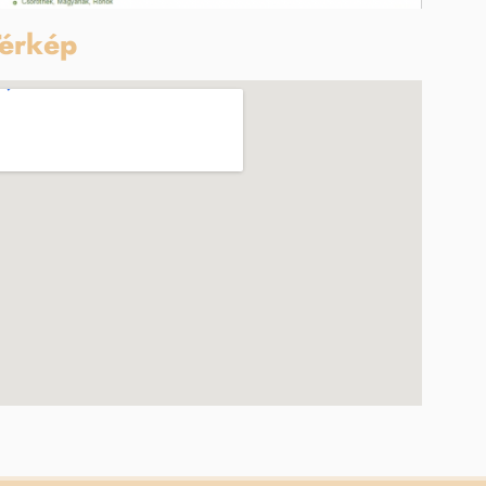
érkép