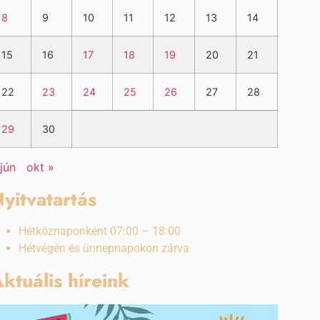
8
9
10
11
12
13
14
15
16
17
18
19
20
21
22
23
24
25
26
27
28
29
30
 jún
okt »
yitvatartás
Hétköznaponként 07:00 – 18:00
Hétvégén és ünnepnapokon zárva
ktuális híreink