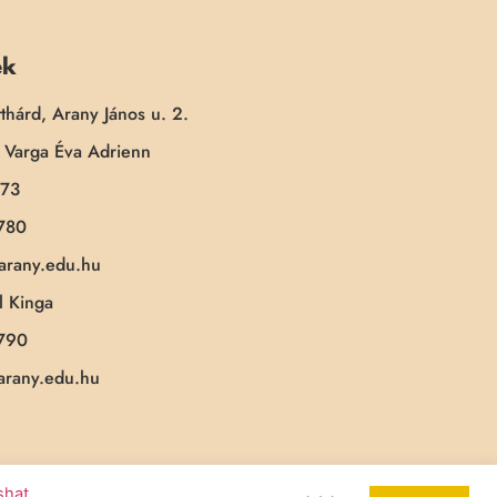
ek
thárd, Arany János u. 2.
Varga Éva Adrienn
173
780
-arany.edu.hu
 Kinga
790
-arany.edu.hu
ashat