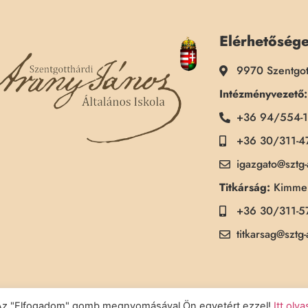
Elérhetőség
9970 Szentgot
Intézményvezető:
+36 94/554-
+36 30/311-4
igazgato@sztg
Titkárság:
Kimmel
+36 30/311-5
titkarsag@sztg
a. Az "Elfogadom" gomb megnyomásával Ön egyetért ezzel!
Itt olv