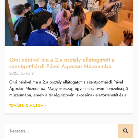
Orsi nénivel ma a 2.a osztály ellátogatott a
szentgotthárdi Pável Ágoston Múzeumba
2025. április 9.
Orsi nénivel ma a 2.a osztály ellátogatott a szentgotthárdi Pável
Ágoston Múzeumba, Magyarország egyetlen szlovén nemzetiségű
múzeumába, amely a térség szlovén lakosainak élettörténetét és a
TOVÁBB OLVASOM »