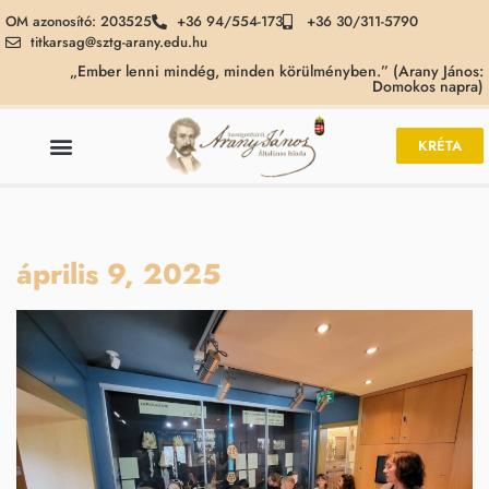
OM azonosító: 203525
+36 94/554-173
+36 30/311-5790
titkarsag@sztg-arany.edu.hu
„Ember lenni mindég, minden körülményben.” (Arany János:
Domokos napra)
KRÉTA
április 9, 2025