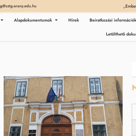
„Ember
ag@sztg-arany.edu.hu
Alapdokumentumok
Hírek
Beiratkozási információ
Letölthető do
N