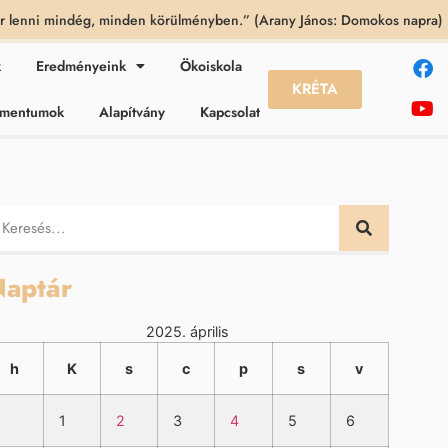
 lenni mindég, minden körülményben.” (Arany János: Domokos napra)
k
Eredményeink
Ökoiskola
KRÉTA
kumentumok
Alapítvány
Kapcsolat
aptár
2025. április
h
K
s
c
p
s
v
1
2
3
4
5
6