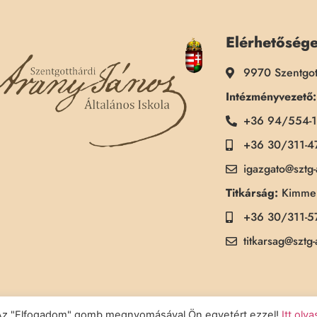
Elérhetőség
9970 Szentgot
Intézményvezető:
+36 94/554-
+36 30/311-4
igazgato@sztg
Titkárság:
Kimmel
+36 30/311-5
titkarsag@sztg
a. Az "Elfogadom" gomb megnyomásával Ön egyetért ezzel!
Itt olv