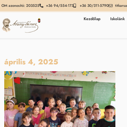
OM azonosító: 203525
+36 94/554-173
+36 30/311-5790
titkars
Kezdőlap
Iskolánk
április 4, 2025