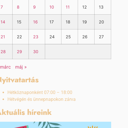
7
8
9
10
11
12
13
14
15
16
17
18
19
20
21
22
23
24
25
26
27
28
29
30
 márc
máj »
yitvatartás
Hétköznaponként 07:00 – 18:00
Hétvégén és ünnepnapokon zárva
ktuális híreink