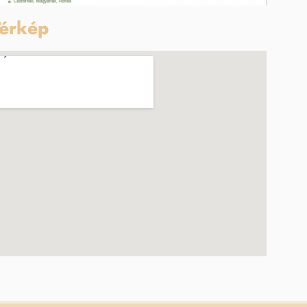
érkép