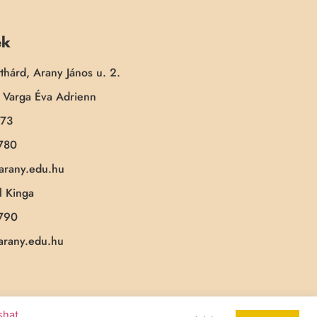
ek
thárd, Arany János u. 2.
Varga Éva Adrienn
173
780
-arany.edu.hu
 Kinga
790
-arany.edu.hu
ashat