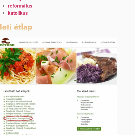
református
katolikus
eti étlap