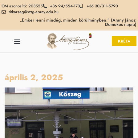
OM azonosító: 203525
+36 94/554-173
+36 30/311-5790
titkarsag@sztg-arany.edu.hu
„Ember lenni mindég, minden körülményben.” (Arany János:
Domokos napra)
KRÉTA
április 2, 2025