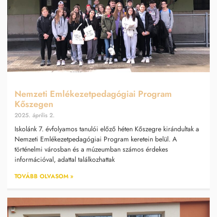
Nemzeti Emlékezetpedagógiai Program
Kőszegen
2025. április 2.
Iskolánk 7. évfolyamos tanulói előző héten Kőszegre kirándultak a
Nemzeti Emlékezetpedagógiai Program keretein belül. A
történelmi városban és a múzeumban számos érdekes
információval, adattal találkozhattak
TOVÁBB OLVASOM »