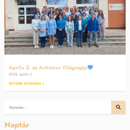
Április 2. az Autizmus Világnapja
2025. április 2.
TOVÁBB OLVASOM »
Naptár