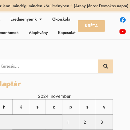
 lenni mindég, minden körülményben.” (Arany János: Domokos napra)
k
Eredményeink
Ökoiskola
KRÉTA
kumentumok
Alapítvány
Kapcsolat
aptár
2024. november
h
K
s
c
p
s
v
1
2
3