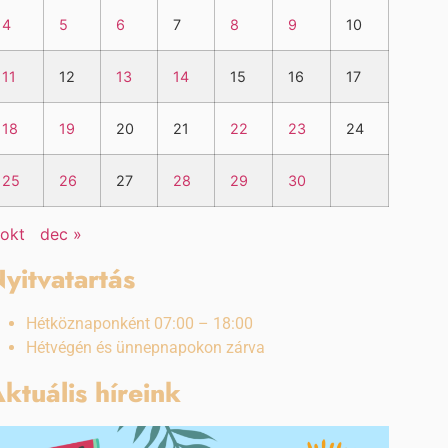
4
5
6
7
8
9
10
11
12
13
14
15
16
17
18
19
20
21
22
23
24
25
26
27
28
29
30
 okt
dec »
yitvatartás
Hétköznaponként 07:00 – 18:00
Hétvégén és ünnepnapokon zárva
ktuális híreink