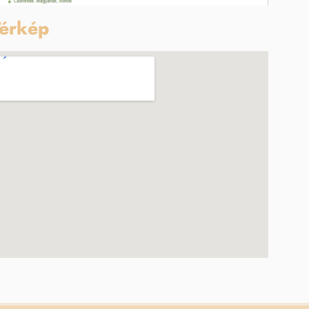
érkép