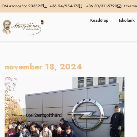
OM azonosító: 203525
+36 94/554-173
+36 30/311-5790
titkars
Kezdőlap
Iskolánk
november 18, 2024