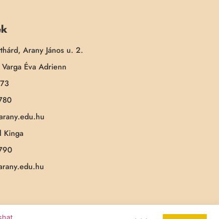
ek
thárd, Arany János u. 2.
Varga Éva Adrienn
173
780
-arany.edu.hu
 Kinga
790
-arany.edu.hu
ashat