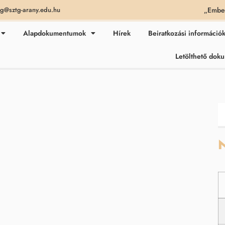
„Ember
ag@sztg-arany.edu.hu
Alapdokumentumok
Hírek
Beiratkozási információ
Letölthető do
N