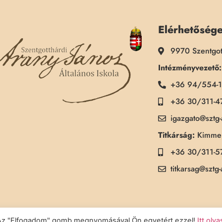
Elérhetőség
9970 Szentgot
Intézményvezető:
+36 94/554-
+36 30/311-4
igazgato@sztg
Titkárság:
Kimmel
+36 30/311-5
titkarsag@sztg
a. Az "Elfogadom" gomb megnyomásával Ön egyetért ezzel!
Itt olv