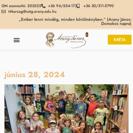
OM azonosító: 203525
+36 94/554-173
+36 30/311-5790
titkarsag@sztg-arany.edu.hu
„Ember lenni mindég, minden körülményben.” (Arany János:
Domokos napra)
KRÉTA
június 28, 2024