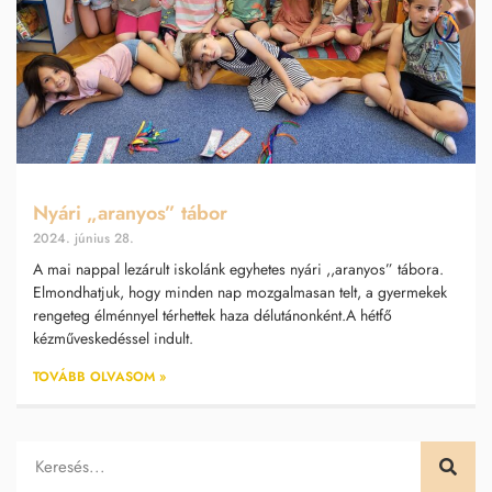
Nyári „aranyos” tábor
2024. június 28.
A mai nappal lezárult iskolánk egyhetes nyári ,,aranyos” tábora.
Elmondhatjuk, hogy minden nap mozgalmasan telt, a gyermekek
rengeteg élménnyel térhettek haza délutánonként.A hétfő
kézműveskedéssel indult.
TOVÁBB OLVASOM »