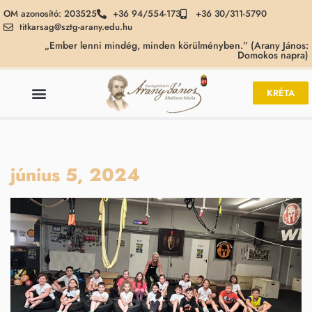
OM azonosító: 203525
+36 94/554-173
+36 30/311-5790
titkarsag@sztg-arany.edu.hu
„Ember lenni mindég, minden körülményben.” (Arany János:
Domokos napra)
KRÉTA
június 5, 2024