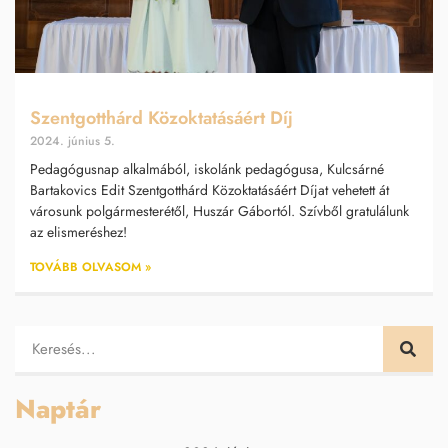
Szentgotthárd Közoktatásáért Díj
2024. június 5.
Pedagógusnap alkalmából, iskolánk pedagógusa, Kulcsárné
Bartakovics Edit Szentgotthárd Közoktatásáért Díjat vehetett át
városunk polgármesterétől, Huszár Gábortól. Szívből gratulálunk
az elismeréshez!
TOVÁBB OLVASOM »
Naptár