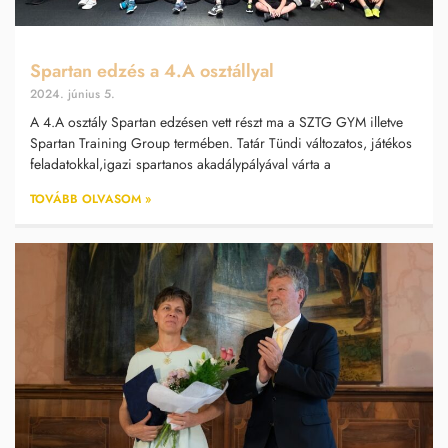
Spartan edzés a 4.A osztállyal
2024. június 5.
A 4.A osztály Spartan edzésen vett részt ma a SZTG GYM illetve
Spartan Training Group termében. Tatár Tündi változatos, játékos
feladatokkal,igazi spartanos akadálypályával várta a
TOVÁBB OLVASOM »