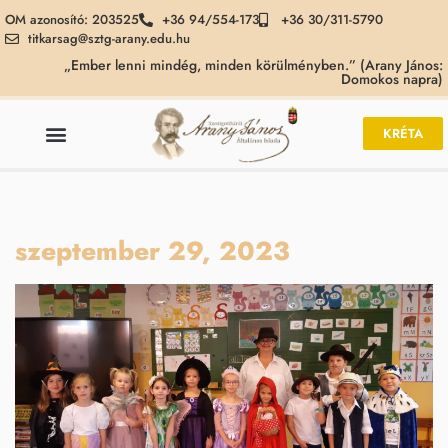
OM azonosító: 203525
+36 94/554-173
+36 30/311-5790
titkarsag@sztg-arany.edu.hu
„Ember lenni mindég, minden körülményben.” (Arany János:
Domokos napra)
KRÉTA
szeptember 29, 2023