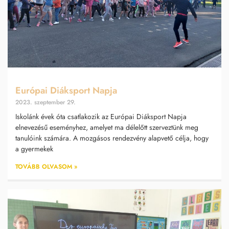
Európai Diáksport Napja
2023. szeptember 29.
Iskolánk évek óta csatlakozik az Európai Diáksport Napja
elnevezésű eseményhez, amelyet ma délelőtt szerveztünk meg
tanulóink számára. A mozgásos rendezvény alapvető célja, hogy
a gyermekek
TOVÁBB OLVASOM »