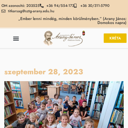
OM azonosító: 203525
+36 94/554-173
+36 30/311-5790
titkarsag@sztg-arany.edu.hu
„Ember lenni mindég, minden körülményben.” (Arany János:
Domokos napra)
KRÉTA
szeptember 28, 2023