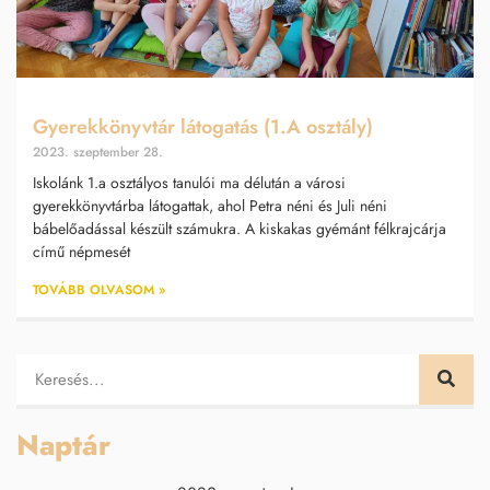
Gyerekkönyvtár látogatás (1.A osztály)
2023. szeptember 28.
Iskolánk 1.a osztályos tanulói ma délután a városi
gyerekkönyvtárba látogattak, ahol Petra néni és Juli néni
bábelőadással készült számukra. A kiskakas gyémánt félkrajcárja
című népmesét
TOVÁBB OLVASOM »
Naptár