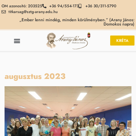
OM azonosító: 203525
+36 94/554-173
+36 30/311-5790
titkarsag@sztg-arany.edu.hu
„Ember lenni mindég, minden körülményben.” (Arany János:
Domokos napra)
KRÉTA
augusztus 2023