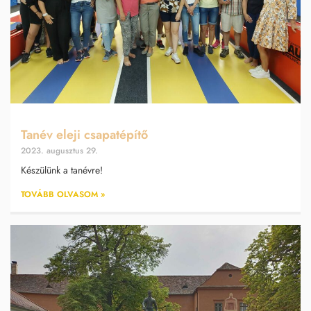
Tanév eleji csapatépítő
2023. augusztus 29.
Készülünk a tanévre!
TOVÁBB OLVASOM »