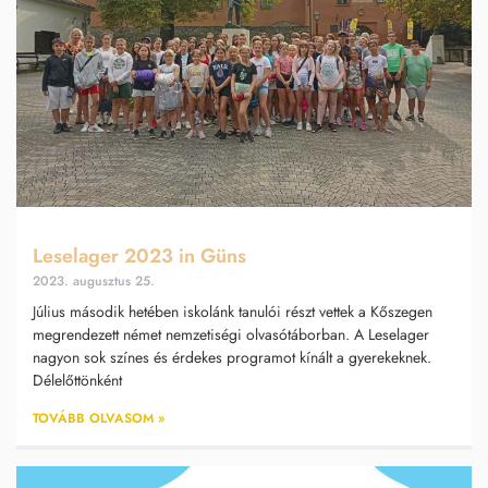
Leselager 2023 in Güns
2023. augusztus 25.
Július második hetében iskolánk tanulói részt vettek a Kőszegen
megrendezett német nemzetiségi olvasótáborban. A Leselager
nagyon sok színes és érdekes programot kínált a gyerekeknek.
Délelőttönként
TOVÁBB OLVASOM »