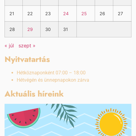
21
22
23
24
25
26
27
28
29
30
31
« júl
szept »
Nyitvatartás
Hétköznaponként 07:00 – 18:00
Hétvégén és ünnepnapokon zárva
Aktuális híreink