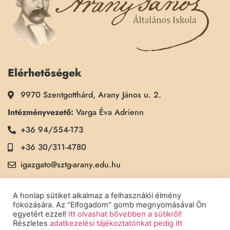
Elérhetőségek
9970 Szentgotthárd, Arany János u. 2.
Intézményvezető:
Varga Éva Adrienn
+36 94/554-173
+36 30/311-4780
igazgato@sztg-arany.edu.hu
Titkárság:
Kimmel Kinga
A honlap sütiket alkalmaz a felhasználói élmény
+36 30/311-5790
fokozására. Az "Elfogadom" gomb megnyomásával Ön
egyetért ezzel!
Itt olvashat bővebben a sütikről!
titkarsag@sztg-arany.edu.hu
Részletes
adatkezelési tájékoztatónkat pedig itt