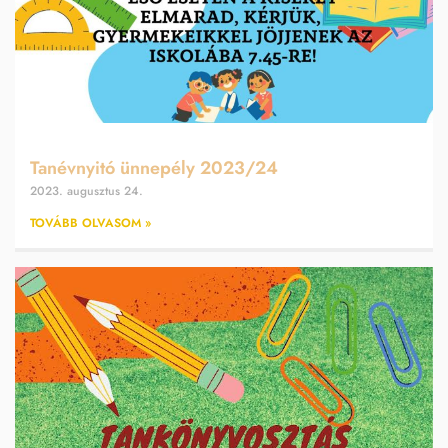
Tanévnyitó ünnepély 2023/24
2023. augusztus 24.
TOVÁBB OLVASOM »