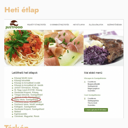
Heti étlap
Térkép