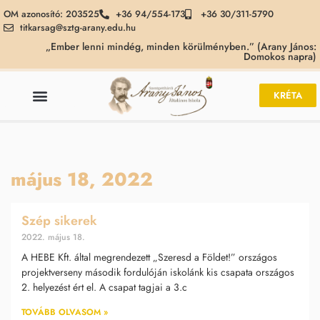
OM azonosító: 203525
+36 94/554-173
+36 30/311-5790
titkarsag@sztg-arany.edu.hu
„Ember lenni mindég, minden körülményben.” (Arany János:
Domokos napra)
KRÉTA
május 18, 2022
Szép sikerek
2022. május 18.
A HEBE Kft. által megrendezett „Szeresd a Földet!” országos
projektverseny második fordulóján iskolánk kis csapata országos
2. helyezést ért el. A csapat tagjai a 3.c
TOVÁBB OLVASOM »