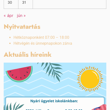
30
31
« ápr
jún »
Nyitvatartás
Hétköznaponként 07:00 – 18:00
Hétvégén és ünnepnapokon zárva
Aktuális híreink