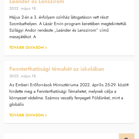
Leánder és Lenszirom
2022. május 18.
Május 2-án a 3. évfolyam színház látogatáson vett részt
Szombathelyen. A Lázár Ervin program keretében megtekintettük
Szilágyi Andor rendezte „Leánder és Lenszirom” című
mesejátékot. A
TOVÁBB OLVASOM »
Fenntarthatósági témahét az iskolában
2022. május 18.
Az Emberi Erőforrások Minisztériuma 2022. április 25-29. között
hirdette meg a Fenntarthatósági Témahetet, melynek célja a
környezet védelme. Számos veszély fenyegeti Földünket, mint a
globális
TOVÁBB OLVASOM »