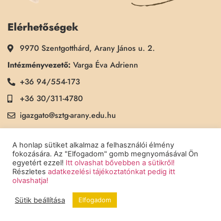
Elérhetőségek
9970 Szentgotthárd, Arany János u. 2.
Intézményvezető:
Varga Éva Adrienn
+36 94/554-173
+36 30/311-4780
igazgato@sztg-arany.edu.hu
Titkárság:
Kimmel Kinga
A honlap sütiket alkalmaz a felhasználói élmény
+36 30/311-5790
fokozására. Az "Elfogadom" gomb megnyomásával Ön
egyetért ezzel!
Itt olvashat bővebben a sütikről!
titkarsag@sztg-arany.edu.hu
Részletes
adatkezelési tájékoztatónkat pedig itt
olvashatja!
Sütik beállítása
Elfogadom
Copyright © 2022 Szentgotthárdi Arany János Általános Iskola - Minden
jog fenntartva