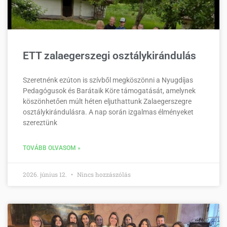
ETT zalaegerszegi osztálykirándulás
Szeretnénk ezúton is szívből megköszönni a Nyugdíjas
Pedagógusok és Barátaik Köre támogatását, amelynek
köszönhetően múlt héten eljuthattunk Zalaegerszegre
osztálykirándulásra. A nap során izgalmas élményeket
szereztünk
TOVÁBB OLVASOM »
2026. június 12.
Nincs hozzászólás