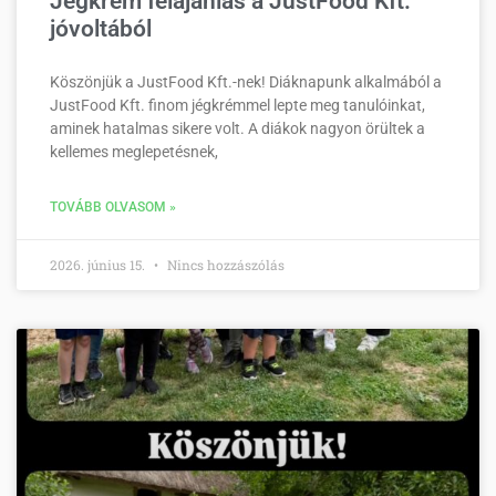
Jégkrém felajánlás a JustFood Kft.
jóvoltából
Köszönjük a JustFood Kft.-nek! Diáknapunk alkalmából a
JustFood Kft. finom jégkrémmel lepte meg tanulóinkat,
aminek hatalmas sikere volt. A diákok nagyon örültek a
kellemes meglepetésnek,
TOVÁBB OLVASOM »
2026. június 15.
Nincs hozzászólás