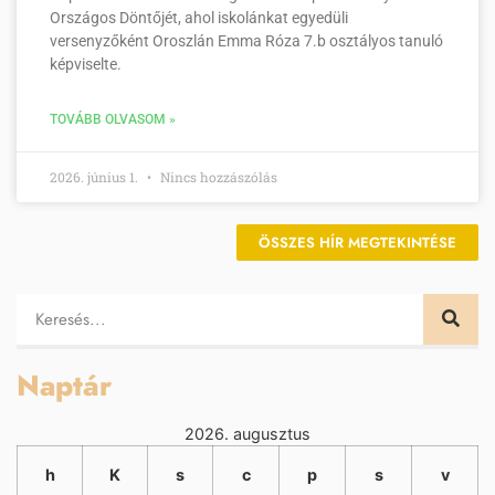
Országos Döntőjét, ahol iskolánkat egyedüli
versenyzőként Oroszlán Emma Róza 7.b osztályos tanuló
képviselte.
TOVÁBB OLVASOM »
2026. június 1.
Nincs hozzászólás
ÖSSZES HÍR MEGTEKINTÉSE
Naptár
2026. augusztus
h
K
s
c
p
s
v