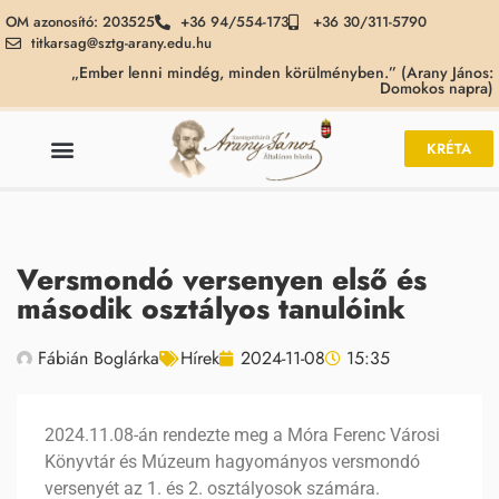
OM azonosító: 203525
+36 94/554-173
+36 30/311-5790
titkarsag@sztg-arany.edu.hu
„Ember lenni mindég, minden körülményben.” (Arany János:
Domokos napra)
KRÉTA
Versmondó versenyen első és
második osztályos tanulóink
Fábián Boglárka
Hírek
2024-11-08
15:35
2024.11.08-án rendezte meg a Móra Ferenc Városi
Könyvtár és Múzeum hagyományos versmondó
versenyét az 1. és 2. osztályosok számára.