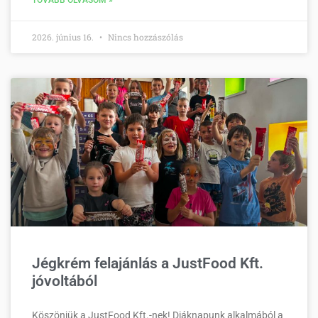
2026. június 16.
Nincs hozzászólás
Jégkrém felajánlás a JustFood Kft.
jóvoltából
Köszönjük a JustFood Kft.-nek! Diáknapunk alkalmából a