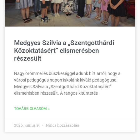
Medgyes Szilvia a „Szentgotthárdi
Közoktatásért” elismerésben
részesült
Nagy örömmel és büszkeséggel adunk hírt arról, hogy a
városi pedagógus napon iskolánk kiváló pedagógusa,
Medgyes Szilvia a „Szentgotthárd Közoktatásáért”
elismerésben részesült. A rangos kitüntetés
TOVÁBB OLVASOM »
2026. június 9.
Nincs hozzászólás