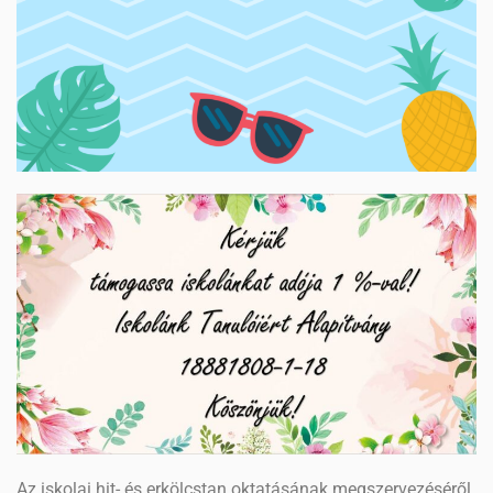
Az iskolai hit- és erkölcstan oktatásának megszervezéséről