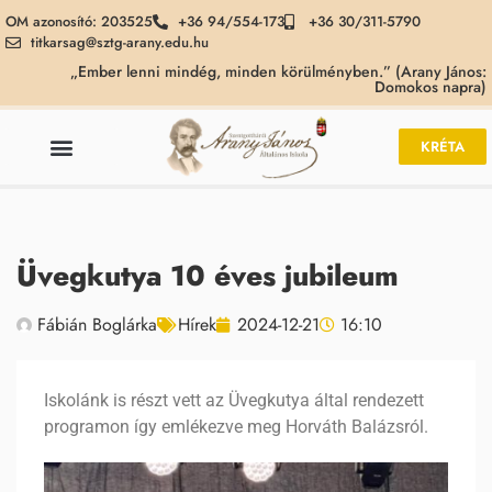
OM azonosító: 203525
+36 94/554-173
+36 30/311-5790
titkarsag@sztg-arany.edu.hu
„Ember lenni mindég, minden körülményben.” (Arany János:
Domokos napra)
KRÉTA
Üvegkutya 10 éves jubileum
Fábián Boglárka
Hírek
2024-12-21
16:10
Iskolánk is részt vett az Üvegkutya által rendezett
programon így emlékezve meg Horváth Balázsról.