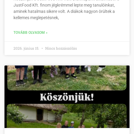
JustFood Kft. finom jégkrémmel lepte meg tanulóinkat,
aminek hatalmas sikere volt. A diákok nagyon örültek a
kellemes meglepetésnek,
TOVÁBB OLVASOM »
2026. június 15.
Nincs hozzászólás