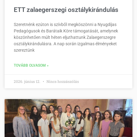
ETT zalaegerszegi osztálykirándulás
Szeretnénk ezúton is szívből megköszönni a Nyugdíjas
Pedagógusok és Barátaik Köre támogatását, amelynek
köszönhetően múlt héten eljuthattunk Zalaegerszegre
osztálykirándulásra. A nap során izgalmas élményeket
szereztünk
TOVÁBB OLVASOM »
2026. június 12.
Nincs hozzászólás