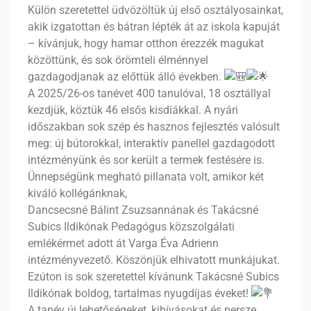
Külön szeretettel üdvözöltük új első osztályosainkat,
akik izgatottan és bátran lépték át az iskola kapuját
– kívánjuk, hogy hamar otthon érezzék magukat
közöttünk, és sok örömteli élménnyel
gazdagodjanak az előttük álló években.
A 2025/26-os tanévet 400 tanulóval, 18 osztállyal
kezdjük, köztük 46 elsős kisdiákkal. A nyári
időszakban sok szép és hasznos fejlesztés valósult
meg: új bútorokkal, interaktív panellel gazdagodott
intézményünk és sor került a termek festésére is.
Ünnepségünk megható pillanata volt, amikor két
kiváló kollégánknak,
Dancsecsné Bálint Zsuzsannának és Takácsné
Subics Ildikónak Pedagógus közszolgálati
emlékérmet adott át Varga Éva Adrienn
intézményvezető. Köszönjük elhivatott munkájukat.
Ezúton is sok szeretettel kívánunk Takácsné Subics
Ildikónak boldog, tartalmas nyugdíjas éveket!
A tanév új lehetőségeket, kihívásokat és persze