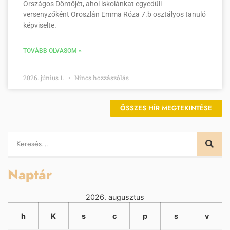
Országos Döntőjét, ahol iskolánkat egyedüli
versenyzőként Oroszlán Emma Róza 7.b osztályos tanuló
képviselte.
TOVÁBB OLVASOM »
2026. június 1.
Nincs hozzászólás
ÖSSZES HÍR MEGTEKINTÉSE
Naptár
2026. augusztus
h
K
s
c
p
s
v