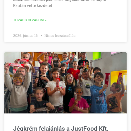
Ezután vette kezdetét
TOVÁBB OLVASOM »
2026. június 16.
Nincs hozzászólás
Jégkrém felajánlás a JustFood Kft.