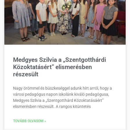
Medgyes Szilvia a „Szentgotthárdi
Közoktatásért” elismerésben
részesült
Nagy örömmel és büszkeséggel adunk hírt arról, hogy a
városi pedagógus napon iskolánk kiváló pedagógusa,
Medgyes Szilvia a „Szentgotthárd Közoktatásáért”
elismerésben részesült. A rangos kitüntetés
TOVÁBB OLVASOM »