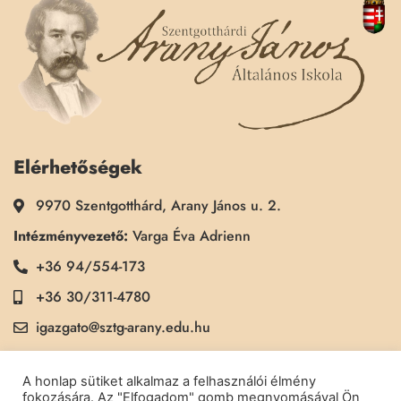
Elérhetőségek
9970 Szentgotthárd, Arany János u. 2.
Intézményvezető:
Varga Éva Adrienn
+36 94/554-173
+36 30/311-4780
igazgato@sztg-arany.edu.hu
Titkárság:
Kimmel Kinga
A honlap sütiket alkalmaz a felhasználói élmény
+36 30/311-5790
fokozására. Az "Elfogadom" gomb megnyomásával Ön