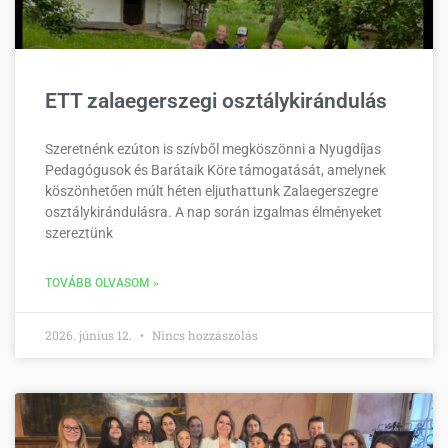
ETT zalaegerszegi osztálykirándulás
Szeretnénk ezúton is szívből megköszönni a Nyugdíjas
Pedagógusok és Barátaik Köre támogatását, amelynek
köszönhetően múlt héten eljuthattunk Zalaegerszegre
osztálykirándulásra. A nap során izgalmas élményeket
szereztünk
TOVÁBB OLVASOM »
2026. június 12.
Nincs hozzászólás