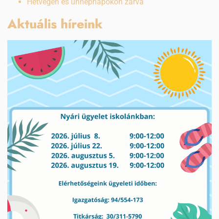
Hétvégén és ünnepnapokon zárva
Aktuális híreink