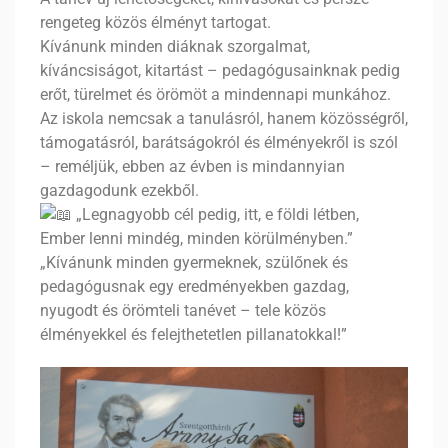
rengeteg közös élményt tartogat.
Kívánunk minden diáknak szorgalmat,
kíváncsiságot, kitartást – pedagógusainknak pedig
erőt, türelmet és örömöt a mindennapi munkához.
Az iskola nemcsak a tanulásról, hanem közösségről,
támogatásról, barátságokról és élményekről is szól
– reméljük, ebben az évben is mindannyian
gazdagodunk ezekből.
„Legnagyobb cél pedig, itt, e földi létben,
Ember lenni mindég, minden körülményben.”
„Kívánunk minden gyermeknek, szülőnek és
pedagógusnak egy eredményekben gazdag,
nyugodt és örömteli tanévet – tele közös
élményekkel és felejthetetlen pillanatokkal!”