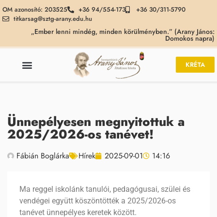
OM azonosító: 203525
+36 94/554-173
+36 30/311-5790
titkarsag@sztg-arany.edu.hu
„Ember lenni mindég, minden körülményben.” (Arany János:
Domokos napra)
KRÉTA
Ünnepélyesen megnyitottuk a
2025/2026-os tanévet!
Fábián Boglárka
Hírek
2025-09-01
14:16
Ma reggel iskolánk tanulói, pedagógusai, szülei és
vendégei együtt köszöntötték a 2025/2026-os
tanévet ünnepélyes keretek között.