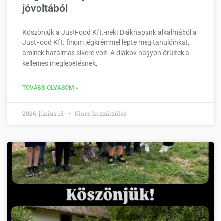
jóvoltából
Köszönjük a JustFood Kft.-nek! Diáknapunk alkalmából a
JustFood Kft. finom jégkrémmel lepte meg tanulóinkat,
aminek hatalmas sikere volt. A diákok nagyon örültek a
kellemes meglepetésnek,
TOVÁBB OLVASOM »
2026. június 15.
Nincs hozzászólás