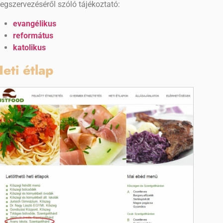
egszervezéséről szóló tájékoztató:
evangélikus
református
katolikus
eti étlap