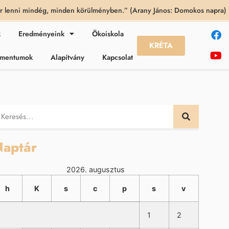
 lenni mindég, minden körülményben.” (Arany János: Domokos napra)
k
Eredményeink
Ökoiskola
KRÉTA
kumentumok
Alapítvány
Kapcsolat
aptár
2026. augusztus
h
K
s
c
p
s
v
1
2