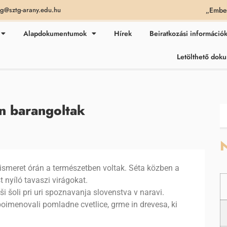
„Ember
ag@sztg-arany.edu.hu
Alapdokumentumok
Hírek
Beiratkozási információ
Letölthető do
n barangoltak
N
pismeret órán a természetben voltak. Séta közben a
 nyíló tavaszi virágokat.
naši šoli pri uri spoznavanja slovenstva v naravi.
poimenovali pomladne cvetlice, grme in drevesa, ki