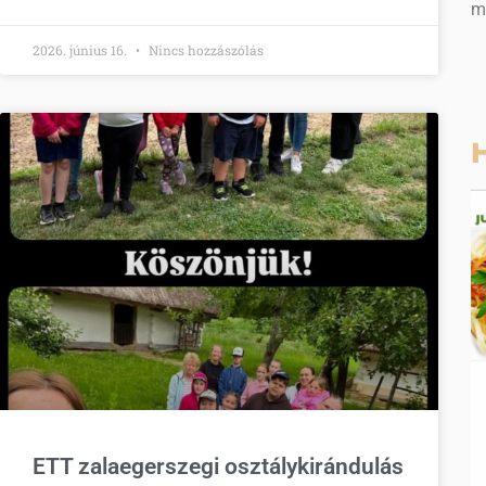
m
2026. június 16.
Nincs hozzászólás
H
ETT zalaegerszegi osztálykirándulás