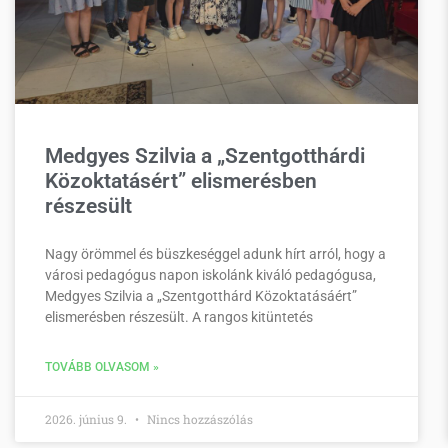
Medgyes Szilvia a „Szentgotthárdi
Közoktatásért” elismerésben
részesült
Nagy örömmel és büszkeséggel adunk hírt arról, hogy a
városi pedagógus napon iskolánk kiváló pedagógusa,
Medgyes Szilvia a „Szentgotthárd Közoktatásáért”
elismerésben részesült. A rangos kitüntetés
TOVÁBB OLVASOM »
2026. június 9.
Nincs hozzászólás