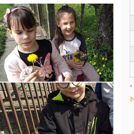
«
N
A