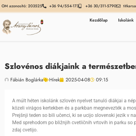
OM azonosító: 203525
+36 94/554-173
+36 30/311-5790
titkars
Kezdőlap
Iskolánk
Szlovénos diákjaink a természetbe
Fábián Boglárka
Hírek
2025-04-08
09:15
A múlt héten iskolánk szlovén nyelvet tanuló diákjai a né
közeli virágos kertekben és a parkban megnevezték a most
Prejšnji teden so bili učenci, ki se ucijo slovenski jezik v 
Med sprehodom po bližnjih cvetličnih vrtovih in parku so 
zdaj cvetijo.