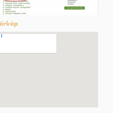
érkép