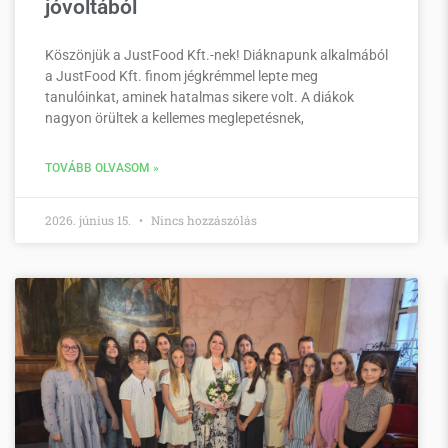
jóvoltából
Köszönjük a JustFood Kft.-nek! Diáknapunk alkalmából
a JustFood Kft. finom jégkrémmel lepte meg
tanulóinkat, aminek hatalmas sikere volt. A diákok
nagyon örültek a kellemes meglepetésnek,
TOVÁBB OLVASOM »
2026. június 15.
Nincs hozzászólás