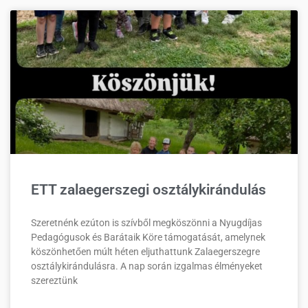
ETT zalaegerszegi osztálykirándulás
Szeretnénk ezúton is szívből megköszönni a Nyugdíjas
Pedagógusok és Barátaik Köre támogatását, amelynek
köszönhetően múlt héten eljuthattunk Zalaegerszegre
osztálykirándulásra. A nap során izgalmas élményeket
szereztünk