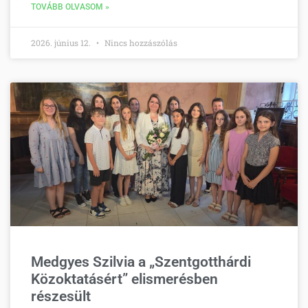
TOVÁBB OLVASOM »
2026. június 12.
Nincs hozzászólás
Medgyes Szilvia a „Szentgotthárdi
Közoktatásért” elismerésben
részesült