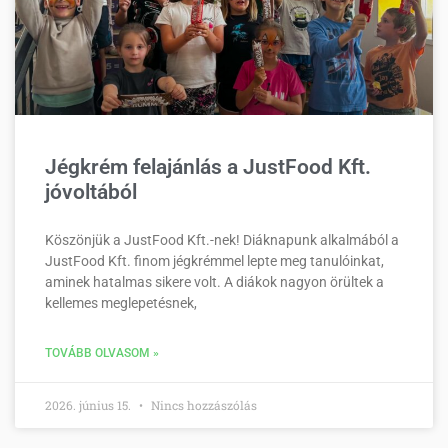
Jégkrém felajánlás a JustFood Kft.
jóvoltából
Köszönjük a JustFood Kft.-nek! Diáknapunk alkalmából a
JustFood Kft. finom jégkrémmel lepte meg tanulóinkat,
aminek hatalmas sikere volt. A diákok nagyon örültek a
kellemes meglepetésnek,
TOVÁBB OLVASOM »
2026. június 15.
Nincs hozzászólás