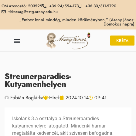
OM azonosító: 203525
+36 94/554-173
+36 30/311-5790
titkarsag@sztg-arany.edu.hu
„Ember lenni mindég, minden körülményben.” (Arany János:
Domokos napra)
KRÉTA
Streunerparadies-
Kutyamenhelyen
Fábián Boglárka
Hírek
2024-10-14
09:41
Iskolánk 3.a osztálya a Streunerparadies
kutyamenhelyre látogatott. Mindenki hamar
megtalálta kedvencét, akit szívesen befogadna.