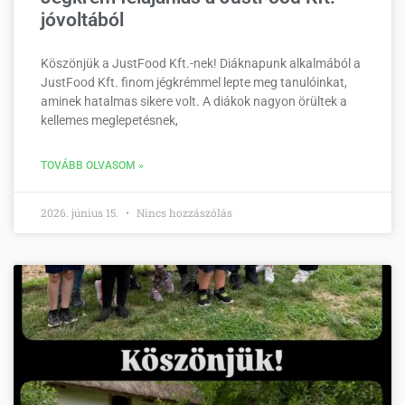
jóvoltából
Köszönjük a JustFood Kft.-nek! Diáknapunk alkalmából a
JustFood Kft. finom jégkrémmel lepte meg tanulóinkat,
aminek hatalmas sikere volt. A diákok nagyon örültek a
kellemes meglepetésnek,
TOVÁBB OLVASOM »
2026. június 15.
Nincs hozzászólás