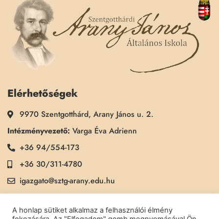
Elérhetőségek
9970 Szentgotthárd, Arany János u. 2.
Intézményvezető:
Varga Éva Adrienn
+36 94/554-173
+36 30/311-4780
igazgato@sztg-arany.edu.hu
Titkárság:
Kimmel Kinga
A honlap sütiket alkalmaz a felhasználói élmény
+36 30/311-5790