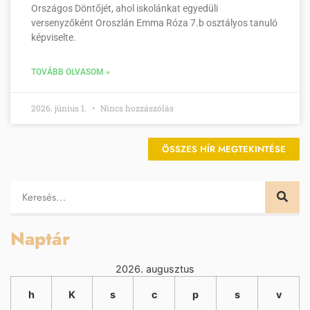
Országos Döntőjét, ahol iskolánkat egyedüli
versenyzőként Oroszlán Emma Róza 7.b osztályos tanuló
képviselte.
TOVÁBB OLVASOM »
2026. június 1.
Nincs hozzászólás
ÖSSZES HÍR MEGTEKINTÉSE
Naptár
2026. augusztus
h
K
s
c
p
s
v