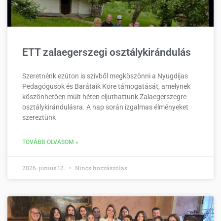
ETT zalaegerszegi osztálykirándulás
Szeretnénk ezúton is szívből megköszönni a Nyugdíjas
Pedagógusok és Barátaik Köre támogatását, amelynek
köszönhetően múlt héten eljuthattunk Zalaegerszegre
osztálykirándulásra. A nap során izgalmas élményeket
szereztünk
TOVÁBB OLVASOM »
2026. június 12.
Nincs hozzászólás