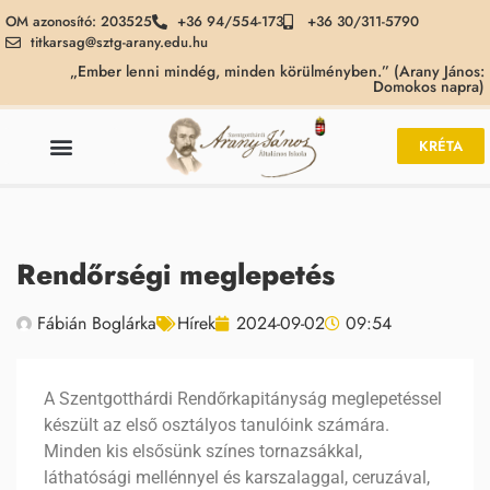
OM azonosító: 203525
+36 94/554-173
+36 30/311-5790
titkarsag@sztg-arany.edu.hu
„Ember lenni mindég, minden körülményben.” (Arany János:
Domokos napra)
KRÉTA
Rendőrségi meglepetés
Fábián Boglárka
Hírek
2024-09-02
09:54
A Szentgotthárdi Rendőrkapitányság meglepetéssel
készült az első osztályos tanulóink számára.
Minden kis elsősünk színes tornazsákkal,
láthatósági mellénnyel és karszalaggal, ceruzával,