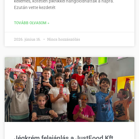
kellemes, kötetlen piknikkel hangolódhattak a napra.
Ezután vette kezdetét
TOVÁBB OLVASOM »
2026. június 16.
Nincs hozzászólás
Jégkrém felajánlás a JustFood Kft.