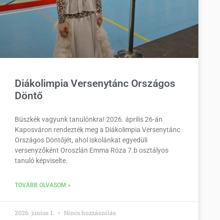
Diákolimpia Versenytánc Országos
Döntő
Büszkék vagyunk tanulónkra! 2026. április 26-án
Kaposváron rendezték meg a Diákolimpia Versenytánc
Országos Döntőjét, ahol iskolánkat egyedüli
versenyzőként Oroszlán Emma Róza 7.b osztályos
tanuló képviselte.
TOVÁBB OLVASOM »
2026. június 1.
Nincs hozzászólás