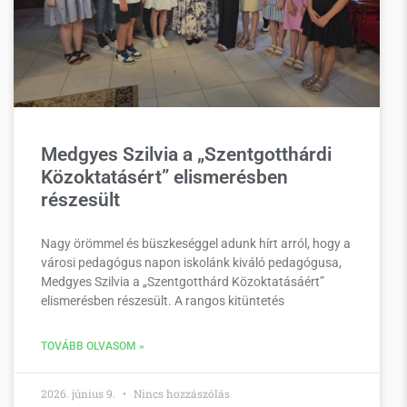
Medgyes Szilvia a „Szentgotthárdi
Közoktatásért” elismerésben
részesült
Nagy örömmel és büszkeséggel adunk hírt arról, hogy a
városi pedagógus napon iskolánk kiváló pedagógusa,
Medgyes Szilvia a „Szentgotthárd Közoktatásáért”
elismerésben részesült. A rangos kitüntetés
TOVÁBB OLVASOM »
2026. június 9.
Nincs hozzászólás