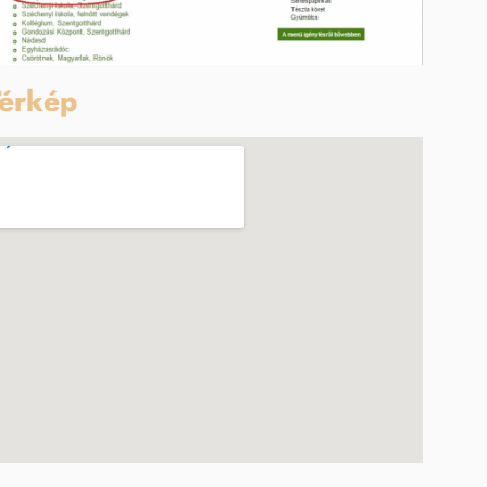
érkép