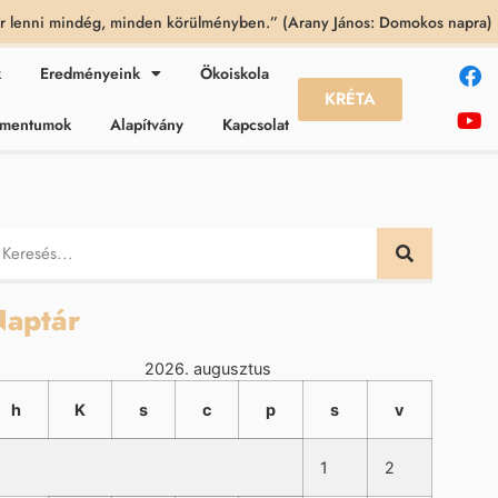
 lenni mindég, minden körülményben.” (Arany János: Domokos napra)
k
Eredményeink
Ökoiskola
KRÉTA
kumentumok
Alapítvány
Kapcsolat
aptár
2026. augusztus
h
K
s
c
p
s
v
1
2