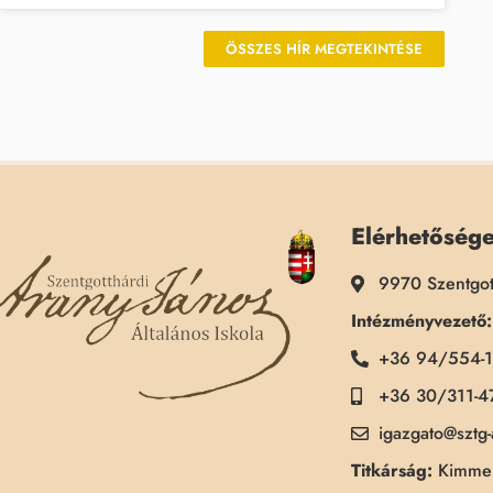
ÖSSZES HÍR MEGTEKINTÉSE
Elérhetőség
9970 Szentgot
Intézményvezető:
+36 94/554-
+36 30/311-4
igazgato@sztg
Titkárság:
Kimmel