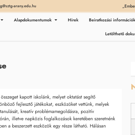
„Ember
ag@sztg-arany.edu.hu
Alapdokumentumok
Hírek
Beiratkozási információ
Letölthető do
se
N
szeget kapott iskolánk, melyet oktatást segítő
lönböző fejlesztő játékokat, eszközöket vettünk, melyek
tanulását, kreatív problémamegoldásra, pozitív
 órán, illetve napközis foglalkozások keretében szeretnénk
pen a beszerzett eszközök egy része látható. Hálásan