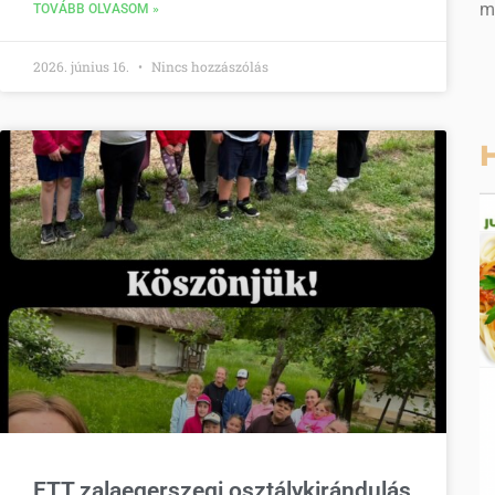
m
TOVÁBB OLVASOM »
2026. június 16.
Nincs hozzászólás
H
ETT zalaegerszegi osztálykirándulás