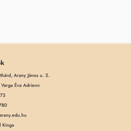
ek
thárd, Arany János u. 2.
Varga Éva Adrienn
173
780
-arany.edu.hu
 Kinga