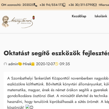
OM azonosító: 203525
+36 94/554-173
+36 30/311-5790
titkars
Kezdőlap
Iskolánk
Oktatást segítő eszközök fejleszté
admin
Hírek
2020-12-07
09:35
A Szombathelyi Tankerületi Központtól novemberben nagyobb ös
eszközökre költhettünk. Bővítettük könyvtári állományunkat, kü
matematika, magyar, ének és német órákon segítik a gyerekek 
gondolkodásra ösztönzi őket. A minisütőt életvitel és technika
használni, hogy tanulóink kipróbálhassák a sütés örömét. A ké
köszönjük!