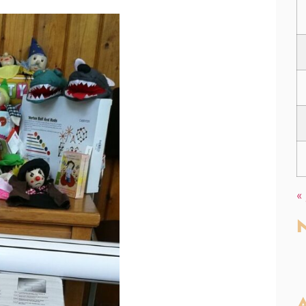
«
N
A