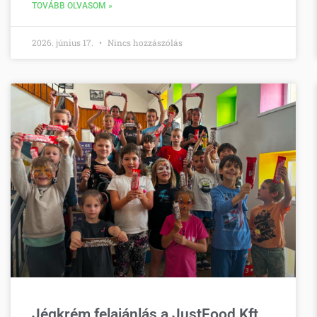
TOVÁBB OLVASOM »
2026. június 17.
Nincs hozzászólás
Jégkrém felajánlás a JustFood Kft.