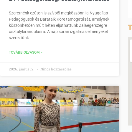
Szeretnénk ezúton is szívből megköszönni a Nyugdíjas
Pedagógusok és Barátaik Köre támogatását, amelynek
T
köszönhetően múlt héten eljuthattunk Zalaegerszegre
osztálykirándulásra. A nap során izgalmas élményeket
szereztünk
TOVÁBB OLVASOM »
2026. június 12.
Nincs hozzászólás