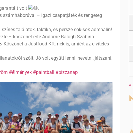
garantált volt
.
s számháborúval – igazi csapatjáték és rengeteg
 színes találatok, taktika, és persze sok-sok adrenalin!
ezte – köszönet érte Andorné Balogh Szabina
Köszönet a Justfood Kft.-nek is, amiért az elviteles
natokról szólt. Jó volt együtt lenni, nevetni, játszani,
röm
#élmények
#paintball
#pizzanap
«
N
A