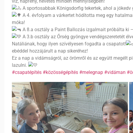
víz, napfény, nevetés minden mennyiségben!
A sportosabbak Königsdorfig tekertek, ahol a jókedv 
A 4. évfolyam a várkertet hódította meg egy hatalma
móka!
A 8.a osztály a Paint Ballozás izgalmait próbálta ki –
A 3.b osztály az Őrség gyöngye vendégszeretetét élv
Natáliának, hogy ilyen szívélyesen fogadta a csapatot!
ebéddel hozzájárult a nap sikeréhez!
Ez a nap a vidámságról, az örömről és az együtt megélt pilla
lazulni.
#csapatépítés
#közösségépítés
#melegnap
#vidáman
#ö