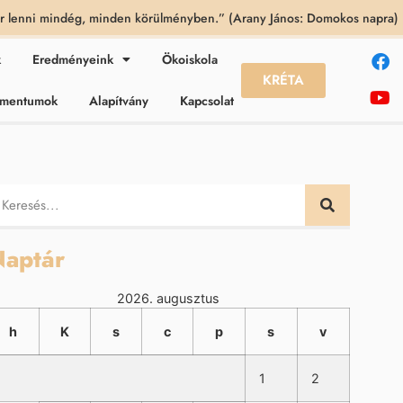
 lenni mindég, minden körülményben.” (Arany János: Domokos napra)
k
Eredményeink
Ökoiskola
KRÉTA
kumentumok
Alapítvány
Kapcsolat
aptár
2026. augusztus
h
K
s
c
p
s
v
1
2