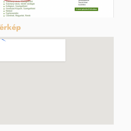
érkép