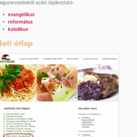
egszervezéséről szóló tájékoztató:
evangélikus
református
katolikus
eti étlap