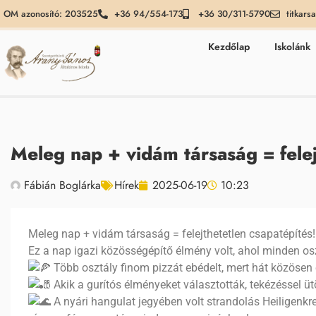
OM azonosító: 203525
+36 94/554-173
+36 30/311-5790
titkars
Kezdőlap
Iskolánk
Meleg nap + vidám társaság = felej
Fábián Boglárka
Hírek
2025-06-19
10:23
Meleg nap + vidám társaság = felejthetetlen csapatépítés
Ez a nap igazi közösségépítő élmény volt, ahol minden os
Több osztály finom pizzát ebédelt, mert hát közösen
Akik a gurítós élményeket választották, tekézéssel ütö
A nyári hangulat jegyében volt strandolás Heiligenkr