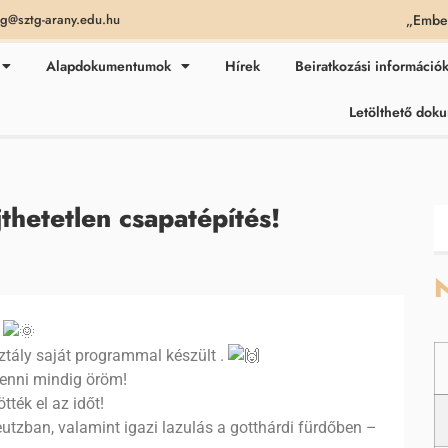
„Ember
ag@sztg-arany.edu.hu
Alapdokumentumok
Hírek
Beiratkozási információ
Letölthető do
thetetlen csapatépítés!
N
!
ztály saját programmal készült .
 enni mindig öröm!
tték el az időt!
eutzban, valamint igazi lazulás a gotthárdi fürdőben –