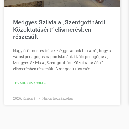
Medgyes Szilvia a „Szentgotthárdi
Közoktatásért” elismerésben
részesült
Nagy örömmel és büszkeséggel adunk hírt arról, hogy a
városi pedagógus napon iskolánk kiváló pedagógusa,
Medgyes Szilvia a „Szentgotthárd Közoktatásáért”
elismerésben részesült. A rangos kitüntetés
TOVÁBB OLVASOM »
2026. június 9.
Nincs hozzászólás