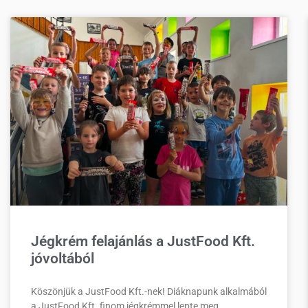
Jégkrém felajánlás a JustFood Kft.
jóvoltából
Köszönjük a JustFood Kft.-nek! Diáknapunk alkalmából
a JustFood Kft. finom jégkrémmel lepte meg