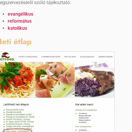
egszervezéséről szóló tájékoztató:
evangélikus
református
katolikus
eti étlap