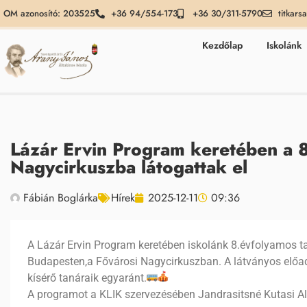
OM azonosító: 203525
+36 94/554-173
+36 30/311-5790
titkars
Kezdőlap
Iskolánk
Lázár Ervin Program keretében a 
Nagycirkuszba látogattak el
Fábián Boglárka
Hírek
2025-12-11
09:36
A Lázár Ervin Program keretében iskolánk 8.évfolyamos ta
Budapesten,a Fővárosi Nagycirkuszban. A látványos előad
kísérő tanáraik egyaránt.
A programot a KLIK szervezésében Jandrasitsné Kutasi Al