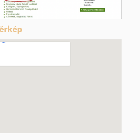
érkép