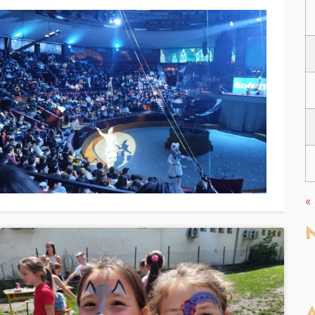
«
N
A