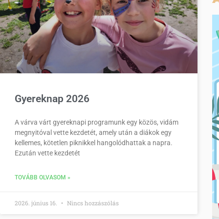
Gyereknap 2026
A várva várt gyereknapi programunk egy közös, vidám
megnyitóval vette kezdetét, amely után a diákok egy
kellemes, kötetlen piknikkel hangolódhattak a napra.
Ezután vette kezdetét
TOVÁBB OLVASOM »
2026. június 16.
Nincs hozzászólás