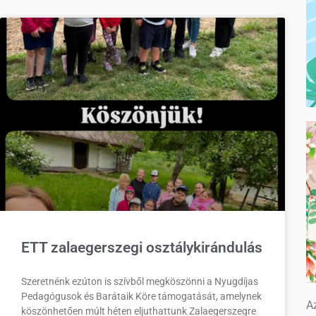
ETT zalaegerszegi osztálykirándulás
Szeretnénk ezúton is szívből megköszönni a Nyugdíjas
Pedagógusok és Barátaik Köre támogatását, amelynek
Az
köszönhetően múlt héten eljuthattunk Zalaegerszegre