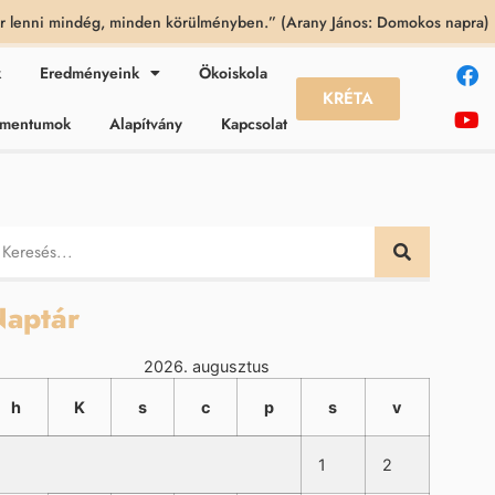
 lenni mindég, minden körülményben.” (Arany János: Domokos napra)
k
Eredményeink
Ökoiskola
KRÉTA
kumentumok
Alapítvány
Kapcsolat
aptár
2026. augusztus
h
K
s
c
p
s
v
1
2