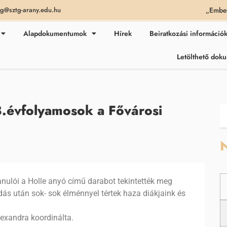
„Ember
ag@sztg-arany.edu.hu
Alapdokumentumok
Hírek
Beiratkozási információ
Letölthető do
8.évfolyamosok a Fővárosi
N
nulói a Holle anyó című darabot tekintették meg
ás után sok- sok élménnyel tértek haza diákjaink és
exandra koordinálta.