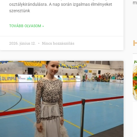
m
osztálykirándulásra. A nap során izgalmas élményeket
szereztünk
TOVÁBB OLVASOM »
H
2026. június 12.
Nincs hozzászólás