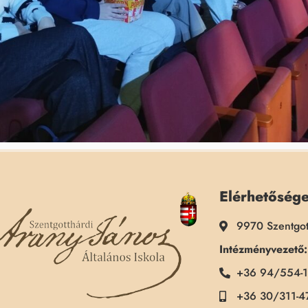
Elérhetőség
9970 Szentgot
Intézményvezető:
+36 94/554-
+36 30/311-4