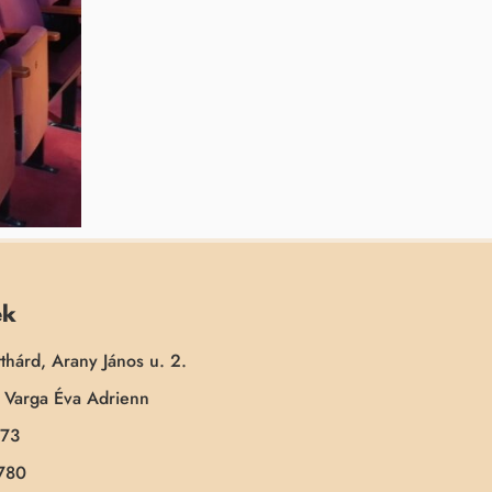
ek
thárd, Arany János u. 2.
Varga Éva Adrienn
173
780