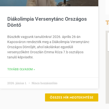
Diákolimpia Versenytánc Országos
T
Döntő
Büszkék vagyunk tanulónkra! 2026. április 26-án
Kaposváron rendezték meg a Diákolimpia Versenytánc
Országos Döntőjét, ahol iskolánkat egyedüli
versenyzőként Oroszlán Emma Róza 7.b osztályos
tanuló képviselte.
TOVÁBB OLVASOM »
2026. június 1.
Nincs hozzászólás
ÖSSZES HÍR MEGTEKINTÉSE