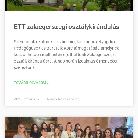
ETT zalaegerszegi osztálykirándulás
Szeretnénk ezúton is szívből megköszönni a Nyugdíjas
Pedagógusok és Barátaik Köre támogatását, amelynek
köszönhetően múlt héten eljuthattunk Zalaegerszegre
osztálykirándulásra. A nap során izgalmas élményeket
szereztünk
TOVÁBB OLVASOM »
2026. június 12.
Nincs hozzászólás