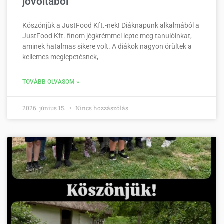
jóvoltából
Köszönjük a JustFood Kft.-nek! Diáknapunk alkalmából a
JustFood Kft. finom jégkrémmel lepte meg tanulóinkat,
aminek hatalmas sikere volt. A diákok nagyon örültek a
kellemes meglepetésnek,
TOVÁBB OLVASOM »
2026. június 15.
Nincs hozzászólás