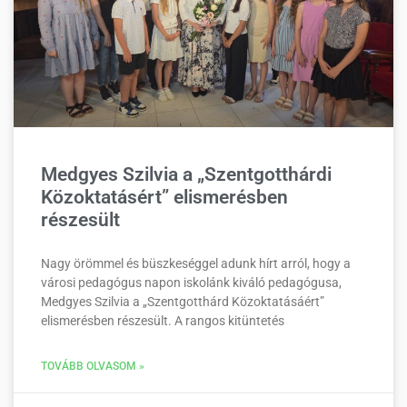
Medgyes Szilvia a „Szentgotthárdi
Közoktatásért” elismerésben
részesült
Nagy örömmel és büszkeséggel adunk hírt arról, hogy a
városi pedagógus napon iskolánk kiváló pedagógusa,
Medgyes Szilvia a „Szentgotthárd Közoktatásáért”
elismerésben részesült. A rangos kitüntetés
TOVÁBB OLVASOM »