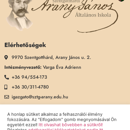
Elérhetőségek
9970 Szentgotthárd, Arany János u. 2.
Intézményvezető:
Varga Éva Adrienn
+36 94/554-173
+36 30/311-4780
igazgato@sztg-arany.edu.hu
Titkárság:
Kimmel Kinga
A honlap sütiket alkalmaz a felhasználói élmény
+36 30/311-5790
fokozására. Az "Elfogadom" gomb megnyomásával Ön
egyetért ezzel!
Itt olvashat bővebben a sütikről!
titkarsag@sztg-arany.edu.hu