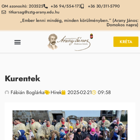
OM azonosító: 203525
+36 94/554-173
+36 30/311-5790
titkarsag@sztg-arany.edu.hu
„Ember lenni mindég, minden körülményben.” (Arany János:
Domokos napra)
KRÉTA
Kurentek
Fábián Boglárka
Hírek
2025-02-21
09:58