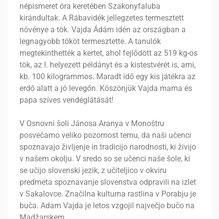
népismeret óra keretében Szakonyfaluba
kirándultak. A Rábavidék jellegzetes termesztett
növénye a tök. Vajda Ádám idén az országban a
legnagyobb tököt termesztette. A tanulók
megtekinthették a kertet, ahol fejlődött az 519 kg-os
tök, az I. helyezett példányt és a kistestvérét is, ami,
kb. 100 kilogrammos. Maradt idő egy kis játékra az
erdő alatt a jó levegőn. Köszönjük Vajda mama és
papa szíves vendéglátását!
V Osnovni šoli Jánosa Aranya v Monoštru
posvečamo veliko pozornost temu, da naši učenci
spoznavajo življenje in tradicijo narodnosti, ki živijo
v našem okolju. V sredo so se učenci naše šole, ki
se učijo slovenski jezik, z učiteljico v okviru
predmeta spoznavanje slovenstva odpravili na izlet
v Sakalovce. Značilna kulturna rastlina v Porabju je
buča. Adam Vajda je letos vzgojil največjo bučo na
Madžarskem.