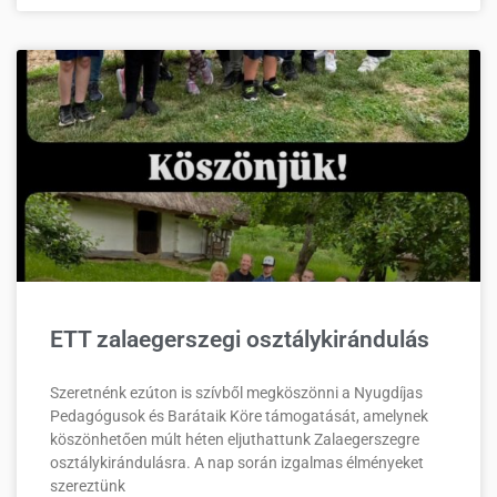
ETT zalaegerszegi osztálykirándulás
Szeretnénk ezúton is szívből megköszönni a Nyugdíjas
Pedagógusok és Barátaik Köre támogatását, amelynek
köszönhetően múlt héten eljuthattunk Zalaegerszegre
osztálykirándulásra. A nap során izgalmas élményeket
szereztünk