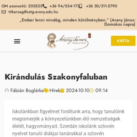
OM azonosító: 203525
+36 94/554-173
+36 30/311-5790
titkarsag@sztg-arany.edu.hu
„Ember lenni mindég, minden körülményben.” (Arany János:
Domokos napra)
KRÉTA
Kirándulás Szakonyfaluban
Fábián Boglárka
Hírek
2024-10-10
09:14
Iskolánkban figyelmet fordítunk arra, hogy tanulóink
megismerjék a környezetünkben élő nemzetiségek
életét, hagyományait. Szerdán iskolánk szlovén
nyelvet tanuló diákjai tanárukkal a szlovén