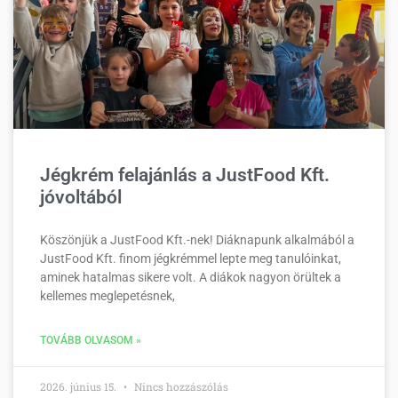
Jégkrém felajánlás a JustFood Kft.
jóvoltából
Köszönjük a JustFood Kft.-nek! Diáknapunk alkalmából a
JustFood Kft. finom jégkrémmel lepte meg tanulóinkat,
aminek hatalmas sikere volt. A diákok nagyon örültek a
kellemes meglepetésnek,
TOVÁBB OLVASOM »
2026. június 15.
Nincs hozzászólás