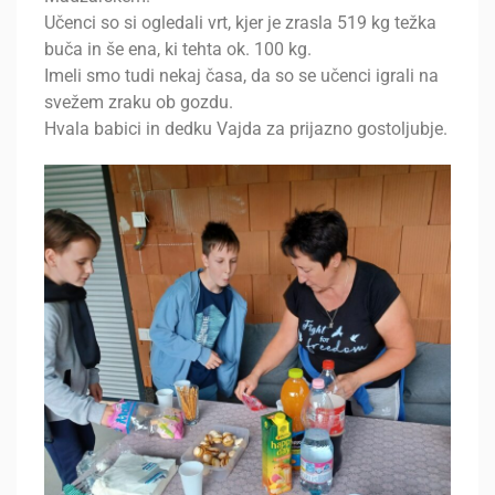
Učenci so si ogledali vrt, kjer je zrasla 519 kg težka
buča in še ena, ki tehta ok. 100 kg.
Imeli smo tudi nekaj časa, da so se učenci igrali na
svežem zraku ob gozdu.
Hvala babici in dedku Vajda za prijazno gostoljubje.