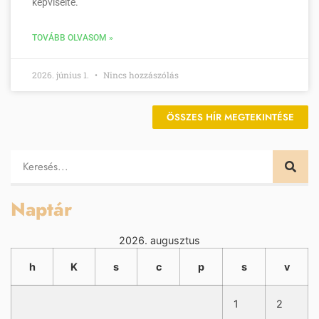
képviselte.
TOVÁBB OLVASOM »
2026. június 1.
Nincs hozzászólás
ÖSSZES HÍR MEGTEKINTÉSE
Naptár
2026. augusztus
h
K
s
c
p
s
v
1
2