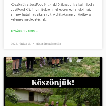
Köszönjük a JustFood Kft.-nek! Diáknapunk alkalmából a
JustFood Kft. finom jégkrémmel lepte meg tanulóinkat,
aminek hatalmas sikere volt. A diákok nagyon örültek a
kellemes meglepetésnek,
TOVÁBB OLVASOM »
2026. június 15.
Nincs hozzászólás