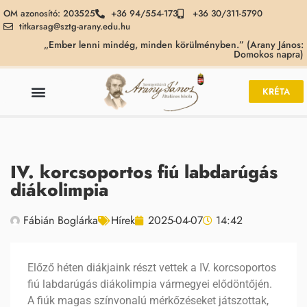
OM azonosító: 203525
+36 94/554-173
+36 30/311-5790
titkarsag@sztg-arany.edu.hu
„Ember lenni mindég, minden körülményben.” (Arany János:
Domokos napra)
KRÉTA
IV. korcsoportos fiú labdarúgás
diákolimpia
Fábián Boglárka
Hírek
2025-04-07
14:42
Előző héten diákjaink részt vettek a IV. korcsoportos
fiú labdarúgás diákolimpia vármegyei elődöntőjén.
A fiúk magas színvonalú mérkőzéseket játszottak,