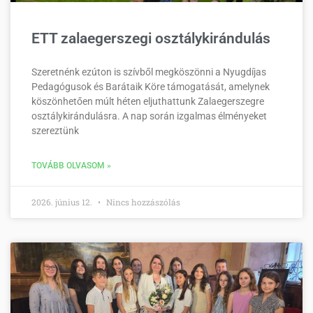
ETT zalaegerszegi osztálykirándulás
Szeretnénk ezúton is szívből megköszönni a Nyugdíjas
Pedagógusok és Barátaik Köre támogatását, amelynek
köszönhetően múlt héten eljuthattunk Zalaegerszegre
osztálykirándulásra. A nap során izgalmas élményeket
szereztünk
TOVÁBB OLVASOM »
2026. június 12.
Nincs hozzászólás