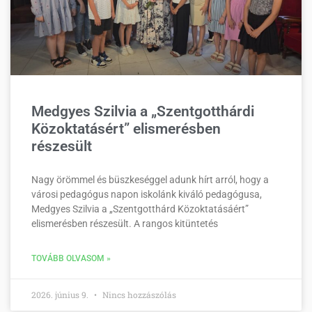
Medgyes Szilvia a „Szentgotthárdi
Közoktatásért” elismerésben
részesült
Nagy örömmel és büszkeséggel adunk hírt arról, hogy a
városi pedagógus napon iskolánk kiváló pedagógusa,
Medgyes Szilvia a „Szentgotthárd Közoktatásáért”
elismerésben részesült. A rangos kitüntetés
TOVÁBB OLVASOM »
2026. június 9.
Nincs hozzászólás