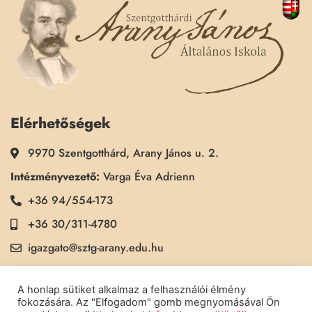
Elérhetőségek
9970 Szentgotthárd, Arany János u. 2.
Intézményvezető:
Varga Éva Adrienn
+36 94/554-173
+36 30/311-4780
igazgato@sztg-arany.edu.hu
Titkárság:
Kimmel Kinga
A honlap sütiket alkalmaz a felhasználói élmény
+36 30/311-5790
fokozására. Az "Elfogadom" gomb megnyomásával Ön