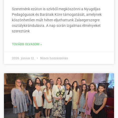
Szeretnénk ezúton is szívből megköszönni a Nyugdíjas
Pedagógusok és Barátaik Köre támogatását, amelynek
köszönhetően múlt héten eljuthattunk Zalaegerszegre
osztálykirándulásra. A nap során izgalmas élményeket
szereztünk
TOVÁBB OLVASOM »
2026. június 12.
Nincs hozzászólás