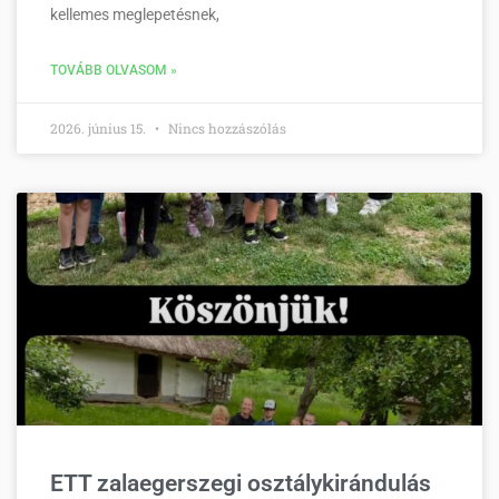
kellemes meglepetésnek,
TOVÁBB OLVASOM »
2026. június 15.
Nincs hozzászólás
ETT zalaegerszegi osztálykirándulás