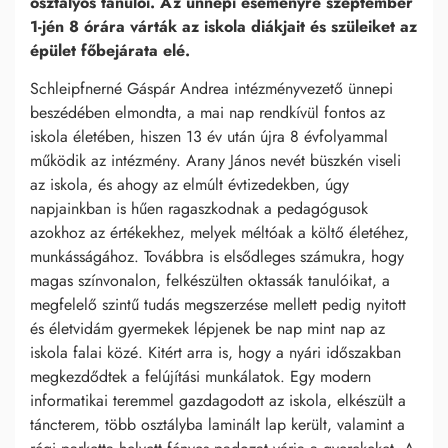
osztályos tanulói. Az ünnepi eseményre szeptember
1-jén 8 órára várták az iskola diákjait és szüleiket az
épület főbejárata elé.
Schleipfnerné Gáspár Andrea intézményvezető ünnepi
beszédében elmondta, a mai nap rendkívül fontos az
iskola életében, hiszen 13 év után újra 8 évfolyammal
működik az intézmény. Arany János nevét büszkén viseli
az iskola, és ahogy az elmúlt évtizedekben, úgy
napjainkban is hűen ragaszkodnak a pedagógusok
azokhoz az értékekhez, melyek méltóak a költő életéhez,
munkásságához. Továbbra is elsődleges számukra, hogy
magas színvonalon, felkészülten oktassák tanulóikat, a
megfelelő szintű tudás megszerzése mellett pedig nyitott
és életvidám gyermekek lépjenek be nap mint nap az
iskola falai közé. Kitért arra is, hogy a nyári időszakban
megkezdődtek a felújítási munkálatok. Egy modern
informatikai teremmel gazdagodott az iskola, elkészült a
táncterem, több osztályba laminált lap került, valamint a