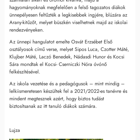
hagyományoknak megfelelően a felső tagozatos diákok
ünnepélyesen feltűzték a legkisebbek ingjére, blúzára az
Arany-kitűzőt, melyet büszkén viselhetnek majd az iskolai
rendezvényeken.
Az ünnepi hangulatot emelte Osvát Erzsébet Első
osztályosok című verse, melyet Sipos Luca, Czotter Máté,
Klujber Máté, Laczó Benedek, Nádasdi Hunor és Kocsi
Sára mondtak el Kocsi- Cserniczki Nóra óvónő
felkészítésével.
Az iskola vezetése és a pedagógusok – mint mindig –
lelkiismeretesen készültek fel a 2021/2022-es tanévre és
mindent megtesznek azért, hogy biztos tudást
biztosítsanak az itt tanuló diákok számára.
Lujza