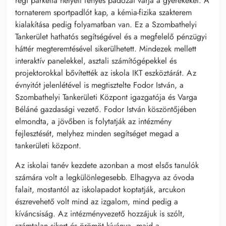
régi parketta helyett fényes padozat várja a gyerekeket. A
tornaterem sportpadlót kap, a kémia-fizika szakterem
kialakítása pedig folyamatban van. Ez a Szombathelyi
Tankerület hathatós segítségével és a megfelelő pénzügyi
háttér megteremtésével sikerülhetett. Mindezek mellett
interaktív panelekkel, asztali számítógépekkel és
projektorokkal bővítették az iskola IKT eszköztárát. Az
évnyitót jelenlétével is megtisztelte Fodor István, a
Szombathelyi Tankerületi Központ igazgatója és Varga
Béláné gazdasági vezető. Fodor István köszöntőjében
elmondta, a jövőben is folytatják az intézmény
fejlesztését, melyhez minden segítséget megad a
tankerületi központ.
Az iskolai tanév kezdete azonban a most elsős tanulók
számára volt a legkülönlegesebb. Elhagyva az óvoda
falait, mostantól az iskolapadot koptatják, arcukon
észrevehető volt mind az izgalom, mind pedig a
kíváncsiság. Az intézményvezető hozzájuk is szólt,
számtalan sikert és örömöt kívánva, majd a