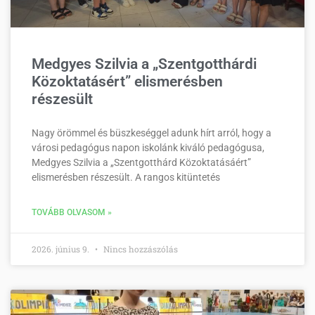
Medgyes Szilvia a „Szentgotthárdi
Közoktatásért” elismerésben
részesült
Nagy örömmel és büszkeséggel adunk hírt arról, hogy a
városi pedagógus napon iskolánk kiváló pedagógusa,
Medgyes Szilvia a „Szentgotthárd Közoktatásáért”
elismerésben részesült. A rangos kitüntetés
TOVÁBB OLVASOM »
2026. június 9.
Nincs hozzászólás