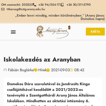
OM azonosító: 203525
+36 94/554-173
+36 30/311-5790
titkarsag@sztg-arany.edu.hu
„Ember lenni mindég, minden körülményben.” (Arany János:
Domokos napra)
KRÉTA
Iskolakezdés az Aranyban
Fábián Boglárka
Hírek
2021-09-03
08:42
Domokos Dóra szavalatával és Jandrasits Kinga
csellójátékával kezdődött a 2021/2022-es
tanévnyitó a Szentgotthárdi Arany János Általános
Iskolában. Mindketten az oktatási intézmény 6.