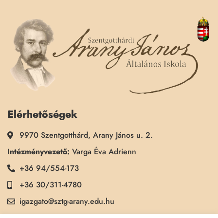
Elérhetőségek
9970 Szentgotthárd, Arany János u. 2.
Intézményvezető:
Varga Éva Adrienn
+36 94/554-173
+36 30/311-4780
igazgato@sztg-arany.edu.hu
Titkárság:
Kimmel Kinga