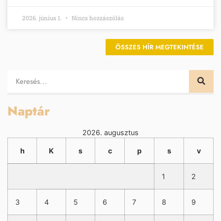
2026. június 1.
Nincs hozzászólás
ÖSSZES HÍR MEGTEKINTÉSE
Naptár
2026. augusztus
h
K
s
c
p
s
v
1
2
3
4
5
6
7
8
9