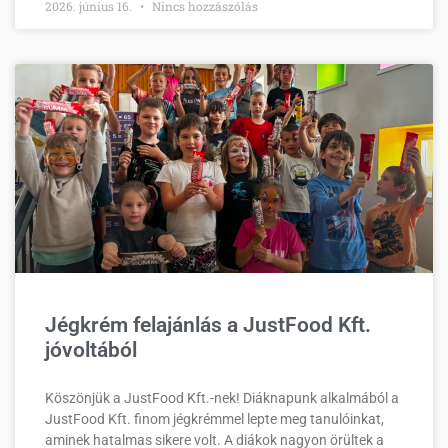
2026. június 16.
Nincs hozzászólás
Jégkrém felajánlás a JustFood Kft.
jóvoltából
Köszönjük a JustFood Kft.-nek! Diáknapunk alkalmából a
JustFood Kft. finom jégkrémmel lepte meg tanulóinkat,
aminek hatalmas sikere volt. A diákok nagyon örültek a