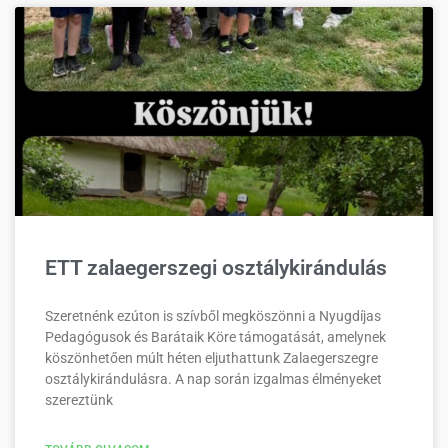
ETT zalaegerszegi osztálykirándulás
Szeretnénk ezúton is szívből megköszönni a Nyugdíjas
Pedagógusok és Barátaik Köre támogatását, amelynek
köszönhetően múlt héten eljuthattunk Zalaegerszegre
osztálykirándulásra. A nap során izgalmas élményeket
szereztünk