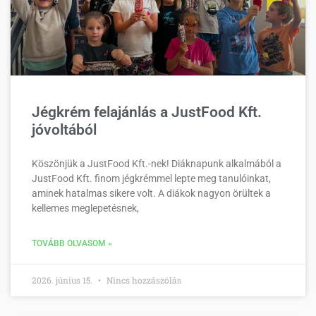
Jégkrém felajánlás a JustFood Kft.
jóvoltából
Köszönjük a JustFood Kft.-nek! Diáknapunk alkalmából a
JustFood Kft. finom jégkrémmel lepte meg tanulóinkat,
aminek hatalmas sikere volt. A diákok nagyon örültek a
kellemes meglepetésnek,
TOVÁBB OLVASOM »
2026. június 15.
Nincs hozzászólás