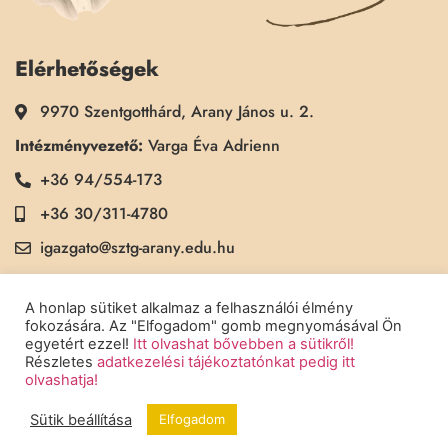
Elérhetőségek
9970 Szentgotthárd, Arany János u. 2.
Intézményvezető:
Varga Éva Adrienn
+36 94/554-173
+36 30/311-4780
igazgato@sztg-arany.edu.hu
Titkárság:
Kimmel Kinga
A honlap sütiket alkalmaz a felhasználói élmény
+36 30/311-5790
fokozására. Az "Elfogadom" gomb megnyomásával Ön
egyetért ezzel!
Itt olvashat bővebben a sütikről!
titkarsag@sztg-arany.edu.hu
Részletes
adatkezelési tájékoztatónkat pedig itt
olvashatja!
Sütik beállítása
Elfogadom
Copyright © 2022 Szentgotthárdi Arany János Általános Iskola - Minden