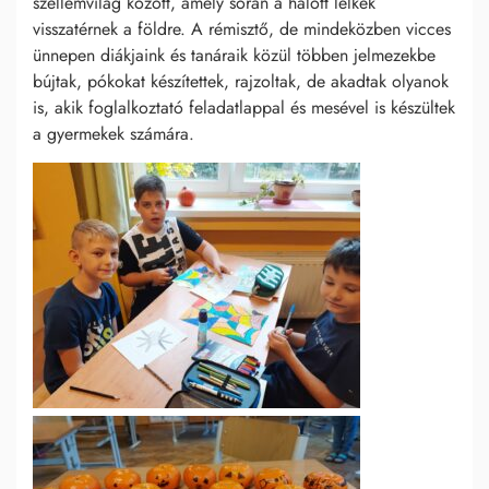
szellemvilág között, amely során a halott lelkek
visszatérnek a földre. A rémisztő, de mindeközben vicces
ünnepen diákjaink és tanáraik közül többen jelmezekbe
bújtak, pókokat készítettek, rajzoltak, de akadtak olyanok
is, akik foglalkoztató feladatlappal és mesével is készültek
a gyermekek számára.