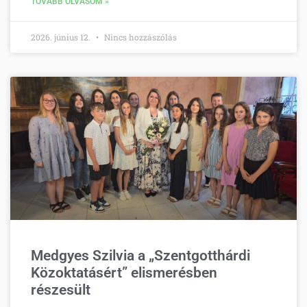
TOVÁBB OLVASOM »
2026. június 12.
Nincs hozzászólás
Medgyes Szilvia a „Szentgotthárdi
Közoktatásért” elismerésben
részesült