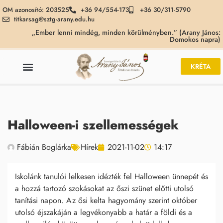
OM azonosító: 203525
+36 94/554-173
+36 30/311-5790
titkarsag@sztg-arany.edu.hu
„Ember lenni mindég, minden körülményben.” (Arany János:
Domokos napra)
KRÉTA
Halloween-i szellemességek
Fábián Boglárka
Hírek
2021-11-02
14:17
Iskolánk tanulói lelkesen idézték fel Halloween ünnepét és
a hozzá tartozó szokásokat az őszi szünet előtti utolsó
tanítási napon. Az ősi kelta hagyomány szerint október
utolsó éjszakáján a legvékonyabb a határ a földi és a