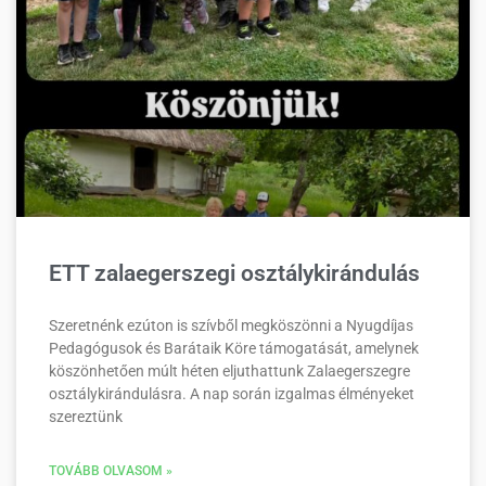
ETT zalaegerszegi osztálykirándulás
Szeretnénk ezúton is szívből megköszönni a Nyugdíjas
Pedagógusok és Barátaik Köre támogatását, amelynek
köszönhetően múlt héten eljuthattunk Zalaegerszegre
osztálykirándulásra. A nap során izgalmas élményeket
szereztünk
TOVÁBB OLVASOM »