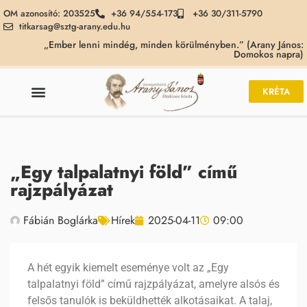
OM azonosító: 203525
+36 94/554-173
+36 30/311-5790
titkarsag@sztg-arany.edu.hu
„Ember lenni mindég, minden körülményben.” (Arany János:
Domokos napra)
KRÉTA
„Egy talpalatnyi föld” című
rajzpályázat
Fábián Boglárka
Hírek
2025-04-11
09:00
A hét egyik kiemelt eseménye volt az „Egy
talpalatnyi föld” című rajzpályázat, amelyre alsós és
felsős tanulók is beküldhették alkotásaikat. A talaj,