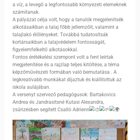
a víz, a levegő a legfontosabb környezeti elemeknek
számítanak.
A pályázat célja volt, hogy a tanulók megjelenítsék
alkotásaikban a talaj főbb jellemzőit, valamint a
talajlakó élőlényeket. Továbbá tudatosítsák
kortársaikban a talajvédelem fontosságát,
figyelemfelkeltő alkotásokkal.
Fontos érétékelési szempont volt a fent leírtak
megjelenítése és a rajzlap teljes kitöltése, a téma
képzőművészeti formában való bemutatása . A
legkreatívabb munkákat díjaztuk és kiállítottuk az
iskola aulájában.
A versenyt szervező pedagógusok: Bartakovics
Andrea és Jandrasitsné Kutasi Alexandra,
zsűrizésben segített Csalló Adrienn