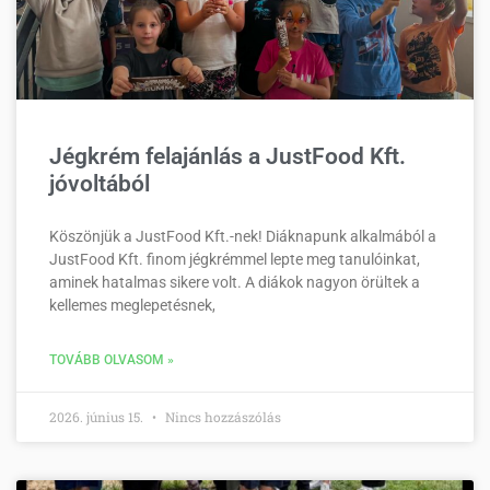
Jégkrém felajánlás a JustFood Kft.
jóvoltából
Köszönjük a JustFood Kft.-nek! Diáknapunk alkalmából a
JustFood Kft. finom jégkrémmel lepte meg tanulóinkat,
aminek hatalmas sikere volt. A diákok nagyon örültek a
kellemes meglepetésnek,
TOVÁBB OLVASOM »
2026. június 15.
Nincs hozzászólás