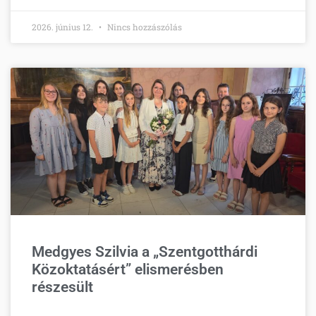
2026. június 12.
Nincs hozzászólás
Medgyes Szilvia a „Szentgotthárdi
Közoktatásért” elismerésben
részesült