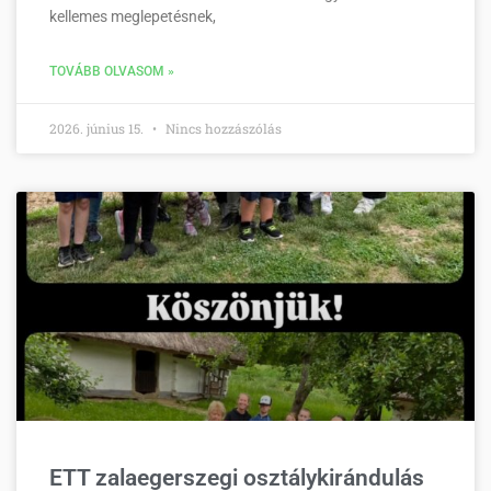
kellemes meglepetésnek,
TOVÁBB OLVASOM »
2026. június 15.
Nincs hozzászólás
ETT zalaegerszegi osztálykirándulás