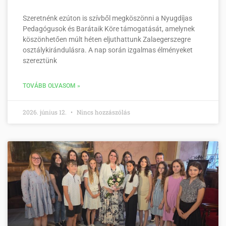
Szeretnénk ezúton is szívből megköszönni a Nyugdíjas
Pedagógusok és Barátaik Köre támogatását, amelynek
köszönhetően múlt héten eljuthattunk Zalaegerszegre
osztálykirándulásra. A nap során izgalmas élményeket
szereztünk
TOVÁBB OLVASOM »
2026. június 12.
Nincs hozzászólás