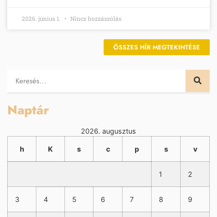
2026. június 1.
Nincs hozzászólás
ÖSSZES HÍR MEGTEKINTÉSE
Naptár
2026. augusztus
h
K
s
c
p
s
v
1
2
3
4
5
6
7
8
9