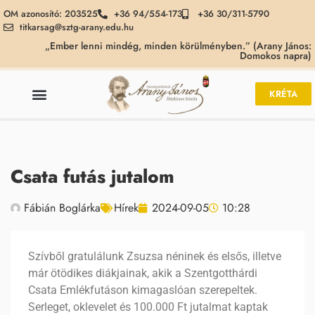
OM azonosító: 203525
+36 94/554-173
+36 30/311-5790
titkarsag@sztg-arany.edu.hu
„Ember lenni mindég, minden körülményben.” (Arany János:
Domokos napra)
KRÉTA
Csata futás jutalom
Fábián Boglárka
Hírek
2024-09-05
10:28
Szívből gratulálunk Zsuzsa néninek és elsős, illetve
már ötödikes diákjainak, akik a Szentgotthárdi
Csata Emlékfutáson kimagaslóan szerepeltek.
Serleget, oklevelet és 100.000 Ft jutalmat kaptak