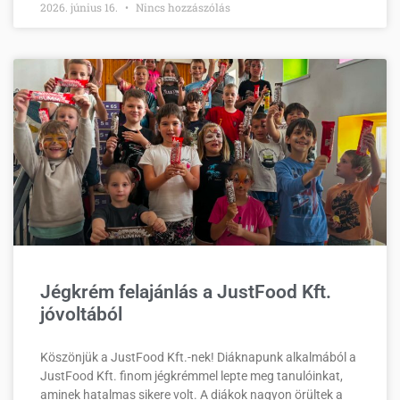
2026. június 16.
Nincs hozzászólás
Jégkrém felajánlás a JustFood Kft.
jóvoltából
Köszönjük a JustFood Kft.-nek! Diáknapunk alkalmából a
JustFood Kft. finom jégkrémmel lepte meg tanulóinkat,
aminek hatalmas sikere volt. A diákok nagyon örültek a