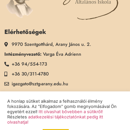
Elérhetőségek
9970 Szentgotthárd, Arany János u. 2.
Intézményvezető:
Varga Éva Adrienn
+36 94/554-173
+36 30/311-4780
igazgato@sztg-arany.edu.hu
Titkárság:
Kimmel Kinga
A honlap sütiket alkalmaz a felhasználói élmény
+36 30/311-5790
fokozására. Az "Elfogadom" gomb megnyomásával Ön
egyetért ezzel!
Itt olvashat bővebben a sütikről!
titkarsag@sztg-arany.edu.hu
Részletes
adatkezelési tájékoztatónkat pedig itt
olvashatja!