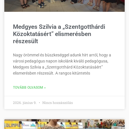
Medgyes Szilvia a „Szentgotthárdi
Közoktatásért” elismerésben
részesült
Nagy örömmel és büszkeséggel adunk hírt arról, hogy a
városi pedagógus napon iskolánk kiváló pedagógusa,
Medgyes Szilvia a „Szentgotthárd Közoktatásáért”
elismerésben részesült. A rangos kitüntetés
TOVÁBB OLVASOM »
2026. június 9.
Nincs hozzászólás