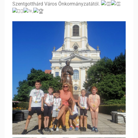
Szentgotthárd Város Önkormányzatától.