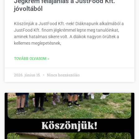
Jégkrém felajánlás a JustFood Kft.
jóvoltából
Köszönjük a JustFood Kft.-nek! Diáknapunk alkalmából a
JustFood Kft. finom jégkrémmel lepte meg tanulóinkat,
aminek hatalmas sikere volt. A diákok nagyon örültek a
kellemes meglepetésnek,
TOVÁBB OLVASOM »
2026. június 15.
Nincs hozzászólás