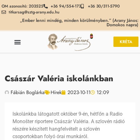
OM azonosító: 203525
+36 94/554-173
+36 30/311-5790
titkarsag@sztg-arany.edu.hu
„Ember lenni mindég, minden körülményben.” (Arany János:
Domokos napra)
KRÉTA
Császár Valéria iskolánkban
Fábián Boglárka
Hírek
2023-10-11
12:09
Iskolánkba látogatott október 9-én, hétfőn a Radio
Monošter riportere Császár Valéria. A szlovén rádió
részére készített hangfelvételt a szlovén
csoportokban folyó órai munkáról.