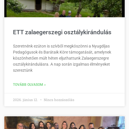
ETT zalaegerszegi osztálykirándulás
Szeretnénk ezúton is szívből megköszönni a Nyugdíjas
Pedagógusok és Barátaik Köre támogatását, amelynek
köszönhetően múlt héten eljuthattunk Zalaegerszegre
osztálykirándulásra. A nap során izgalmas élményeket
szereztünk
TOVÁBB OLVASOM »
2026. június 12.
Nincs hozzászólás