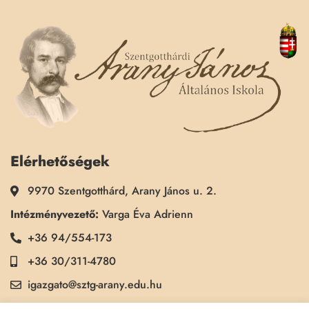
Elérhetőségek
9970 Szentgotthárd, Arany János u. 2.
Intézményvezető:
Varga Éva Adrienn
+36 94/554-173
+36 30/311-4780
igazgato@sztg-arany.edu.hu
Titkárság:
Kimmel Kinga