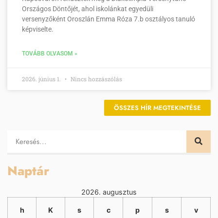
Országos Döntőjét, ahol iskolánkat egyedüli
versenyzőként Oroszlán Emma Róza 7.b osztályos tanuló
képviselte.
TOVÁBB OLVASOM »
2026. június 1.
Nincs hozzászólás
ÖSSZES HÍR MEGTEKINTÉSE
Naptár
2026. augusztus
h
K
s
c
p
s
v