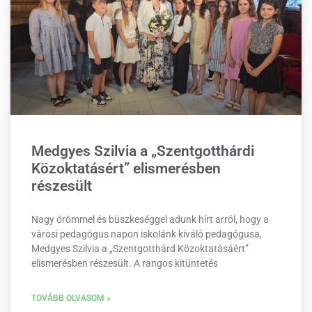
Medgyes Szilvia a „Szentgotthárdi
Közoktatásért” elismerésben
részesült
Nagy örömmel és büszkeséggel adunk hírt arról, hogy a
városi pedagógus napon iskolánk kiváló pedagógusa,
Medgyes Szilvia a „Szentgotthárd Közoktatásáért”
elismerésben részesült. A rangos kitüntetés
TOVÁBB OLVASOM »