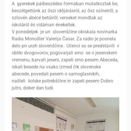
A gyerekek párbeszédes formában mutatkoztak be,
beszélgettünk az őszi időjárásról, az ősz színeiről, a
szlovén ábécé betűiről, verseket mondtak az
iskoláról és vidáman énekeltek.
V ponedeljek je uri slovenščine obiskala novinarka
Radia Monošter Valerija Časar. Za radio je posnela
delo pri urah slovenščine.. Učenci so se predstavili v
obliki dvogovorov, pogovarjali smo se o jesenskem
vremenu, barvah jeseni, zapeli smo pesem Abeceda,
iskali besede na vsako izmed črk slovenske
abecede, povedali pesem o samoglasnikih,
našteli šolske potrebščine in zapeli pesem Dobro
jutro, dober dan tudi.