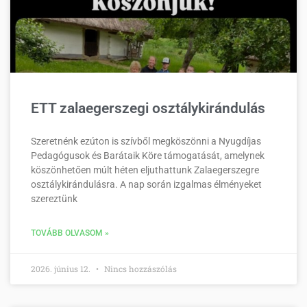
ETT zalaegerszegi osztálykirándulás
Szeretnénk ezúton is szívből megköszönni a Nyugdíjas
Pedagógusok és Barátaik Köre támogatását, amelynek
köszönhetően múlt héten eljuthattunk Zalaegerszegre
osztálykirándulásra. A nap során izgalmas élményeket
szereztünk
TOVÁBB OLVASOM »
2026. június 12.
Nincs hozzászólás