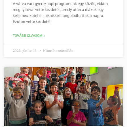
A várva várt gyereknapi programunk egy közös, vidám
megnyitóval vette kezdetét, amely után a diákok egy
kellemes, kötetlen piknikkel hangolódhattak a napra.
Ezután vette kezdetét
TOVÁBB OLVASOM »
2026. június 16.
Nincs hozzászólás