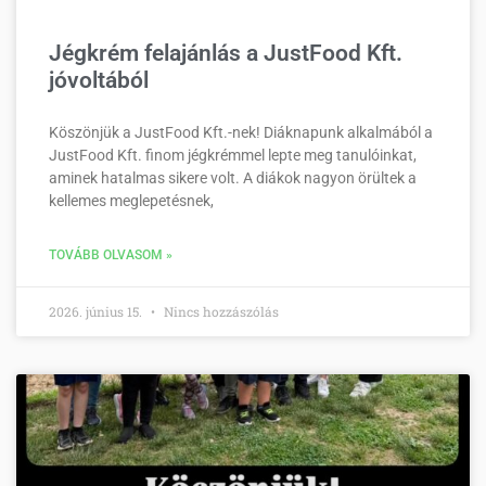
Jégkrém felajánlás a JustFood Kft.
jóvoltából
Köszönjük a JustFood Kft.-nek! Diáknapunk alkalmából a
JustFood Kft. finom jégkrémmel lepte meg tanulóinkat,
aminek hatalmas sikere volt. A diákok nagyon örültek a
kellemes meglepetésnek,
TOVÁBB OLVASOM »
2026. június 15.
Nincs hozzászólás