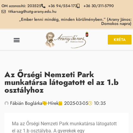
OM azonosító: 203525
+36 94/554-173
+36 30/311-5790
titkarsag@sztg-arany.edu.hu
„Ember lenni mindég, minden körülményben.” (Arany János:
Domokos napra)
KRÉTA
Az Őrségi Nemzeti Park
munkatársa látogatott el az 1.b
osztályhoz
Fábián Boglárka
Hírek
2025-03-05
10:35
Ma az Őrségi Nemzeti Park munkatársa látogatott
el az 1.b osztályba. A gyerekek egy