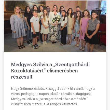
Medgyes Szilvia a „Szentgotthárdi
Közoktatásért” elismerésben
részesült
Nagy örömmel és büszkeséggel adunk hírt arról, hogy a
városi pedagógus napon iskolánk kiváló pedagógusa,
Medgyes Szilvia a „Szentgotthárd Közoktatásáért”
elismerésben részesült. A rangos kitüntetés