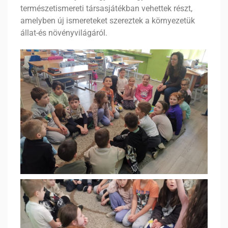
természetismereti társasjátékban vehettek részt,
amelyben új ismereteket szereztek a környezetük
állat-és növényvilágáról.