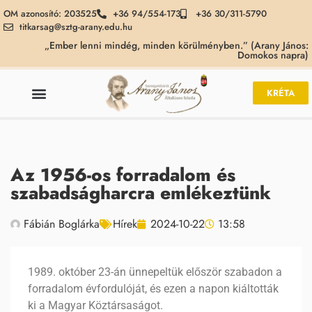
OM azonosító: 203525
+36 94/554-173
+36 30/311-5790
titkarsag@sztg-arany.edu.hu
„Ember lenni mindég, minden körülményben.” (Arany János:
Domokos napra)
KRÉTA
Az 1956-os forradalom és
szabadságharcra emlékeztünk
Fábián Boglárka
Hírek
2024-10-22
13:58
1989. október 23-án ünnepeltük először szabadon a
forradalom évfordulóját, és ezen a napon kiáltották
ki a Magyar Köztársaságot.