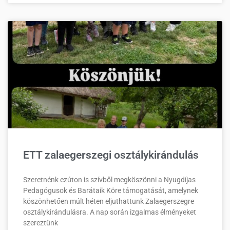
ETT zalaegerszegi osztálykirándulás
Szeretnénk ezúton is szívből megköszönni a Nyugdíjas
Pedagógusok és Barátaik Köre támogatását, amelynek
köszönhetően múlt héten eljuthattunk Zalaegerszegre
osztálykirándulásra. A nap során izgalmas élményeket
szereztünk