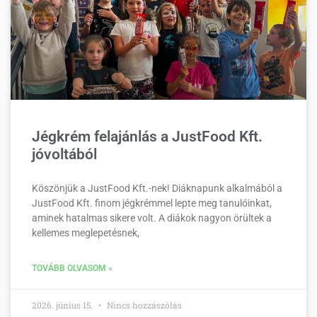
Jégkrém felajánlás a JustFood Kft.
jóvoltából
Köszönjük a JustFood Kft.-nek! Diáknapunk alkalmából a
JustFood Kft. finom jégkrémmel lepte meg tanulóinkat,
aminek hatalmas sikere volt. A diákok nagyon örültek a
kellemes meglepetésnek,
TOVÁBB OLVASOM »
2026. június 15.
Nincs hozzászólás