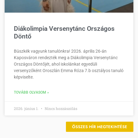
Diákolimpia Versenytánc Országos
Döntő
Büszkék vagyunk tanulónkra! 2026. április 26-án
Kaposváron rendezték meg a Diákolimpia Versenytánc
Országos Döntőjét, ahol iskolánkat egyedüli
versenyzőként Oroszlán Emma Róza 7.b osztályos tanuló
képviselte.
TOVÁBB OLVASOM »
2026. június 1.
Nincs hozzászólás
ÖSSZES HÍR MEGTEKINTÉSE