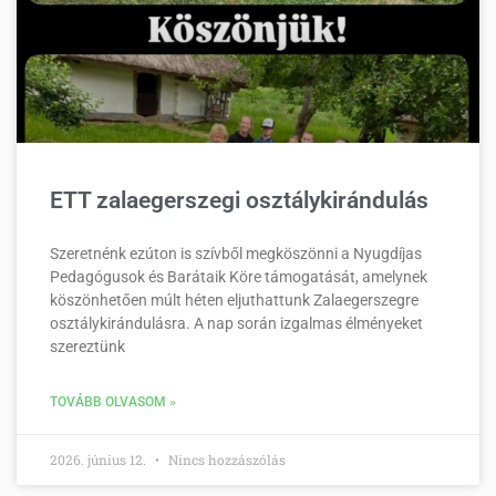
ETT zalaegerszegi osztálykirándulás
Szeretnénk ezúton is szívből megköszönni a Nyugdíjas
Pedagógusok és Barátaik Köre támogatását, amelynek
köszönhetően múlt héten eljuthattunk Zalaegerszegre
osztálykirándulásra. A nap során izgalmas élményeket
szereztünk
TOVÁBB OLVASOM »
2026. június 12.
Nincs hozzászólás