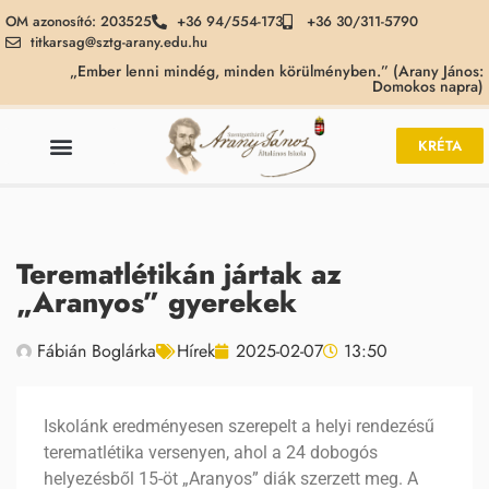
OM azonosító: 203525
+36 94/554-173
+36 30/311-5790
titkarsag@sztg-arany.edu.hu
„Ember lenni mindég, minden körülményben.” (Arany János:
Domokos napra)
KRÉTA
Terematlétikán jártak az
„Aranyos” gyerekek
Fábián Boglárka
Hírek
2025-02-07
13:50
Iskolánk eredményesen szerepelt a helyi rendezésű
terematlétika versenyen, ahol a 24 dobogós
helyezésből 15-öt „Aranyos” diák szerzett meg. A