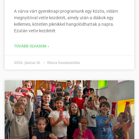
A várva várt gyereknapi programunk egy közös, vidám
megnyitóval vette kezdetét, amely után a diákok egy
kellemes, kötetlen piknikkel hangolódhattak a napra.
Ezután vette kezdetét
TOVÁBB OLVASOM »
2026. június 16.
Nincs hozzászólás