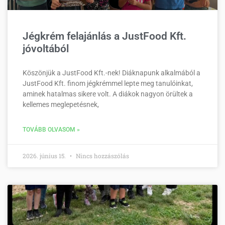
Jégkrém felajánlás a JustFood Kft.
jóvoltából
Köszönjük a JustFood Kft.-nek! Diáknapunk alkalmából a
JustFood Kft. finom jégkrémmel lepte meg tanulóinkat,
aminek hatalmas sikere volt. A diákok nagyon örültek a
kellemes meglepetésnek,
TOVÁBB OLVASOM »
2026. június 15.
Nincs hozzászólás