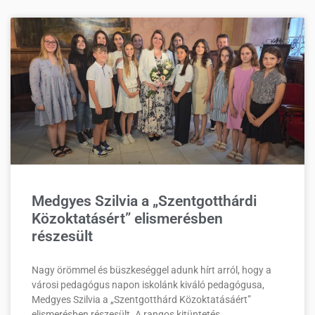
Medgyes Szilvia a „Szentgotthárdi
Közoktatásért” elismerésben
részesült
Nagy örömmel és büszkeséggel adunk hírt arról, hogy a
városi pedagógus napon iskolánk kiváló pedagógusa,
Medgyes Szilvia a „Szentgotthárd Közoktatásáért”
elismerésben részesült. A rangos kitüntetés