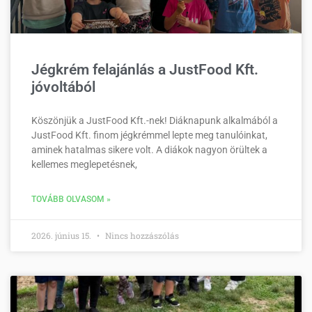
Jégkrém felajánlás a JustFood Kft.
jóvoltából
Köszönjük a JustFood Kft.-nek! Diáknapunk alkalmából a
JustFood Kft. finom jégkrémmel lepte meg tanulóinkat,
aminek hatalmas sikere volt. A diákok nagyon örültek a
kellemes meglepetésnek,
TOVÁBB OLVASOM »
2026. június 15.
Nincs hozzászólás