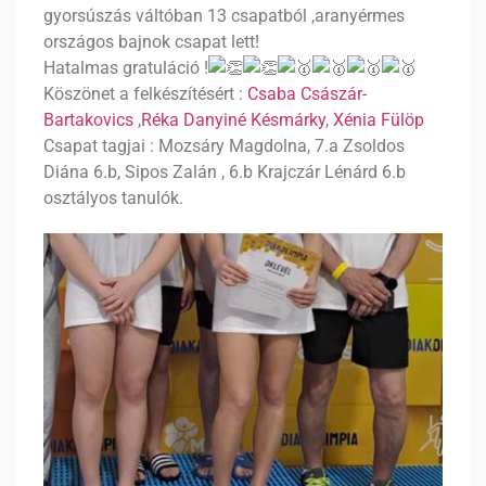
gyorsúszás váltóban 13 csapatból ,aranyérmes
országos bajnok csapat lett!
Hatalmas gratuláció !
Köszönet a felkészítésért :
Csaba Császár-
Bartakovics
,
Réka Danyiné Késmárky
,
Xénia Fülöp
Csapat tagjai : Mozsáry Magdolna, 7.a Zsoldos
Diána 6.b, Sipos Zalán , 6.b Krajczár Lénárd 6.b
osztályos tanulók.