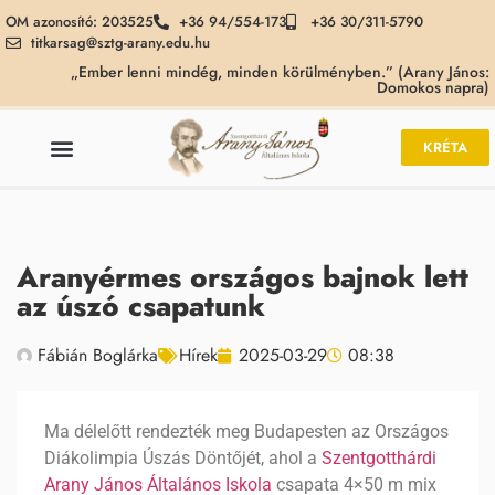
OM azonosító: 203525
+36 94/554-173
+36 30/311-5790
titkarsag@sztg-arany.edu.hu
„Ember lenni mindég, minden körülményben.” (Arany János:
Domokos napra)
KRÉTA
Aranyérmes országos bajnok lett
az úszó csapatunk
Fábián Boglárka
Hírek
2025-03-29
08:38
Ma délelőtt rendezték meg Budapesten az Országos
Diákolimpia Úszás Döntőjét, ahol a
Szentgotthárdi
Arany János Általános Iskola
csapata 4×50 m mix