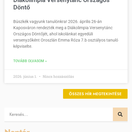
Diákolimpia Versenytánc Országos
Döntő
Büszkék vagyunk tanulónkra! 2026. április 26-án
Kaposváron rendezték meg a Diákolimpia Versenytánc
Országos Döntőjét, ahol iskolánkat egyedüli
versenyzőként Oroszlán Emma Róza 7.b osztályos tanuló
képviselte.
TOVÁBB OLVASOM »
2026. június 1.
Nincs hozzászólás
ÖSSZES HÍR MEGTEKINTÉSE