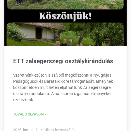
ETT zalaegerszegi osztálykirándulás
Szeretnénk ezúton is szívből megköszönni a Nyugdíjas
Pedagógusok és Barátaik Köre támogatását, amelynek
köszönhetően múlt héten eljuthattunk Zalaegerszegre
osztálykirándulásra. A nap során izgalmas élményeket
szereztünk
TOVÁBB OLVASOM »
2026. június 12.
Nincs hozzászólás