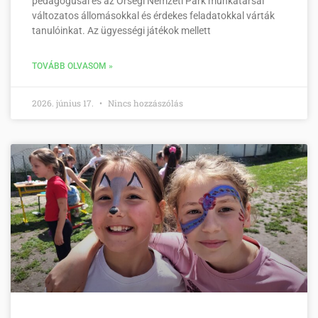
pedagógusai és az Őrségi Nemzeti Park munkatársai
változatos állomásokkal és érdekes feladatokkal várták
tanulóinkat. Az ügyességi játékok mellett
TOVÁBB OLVASOM »
2026. június 17.
Nincs hozzászólás