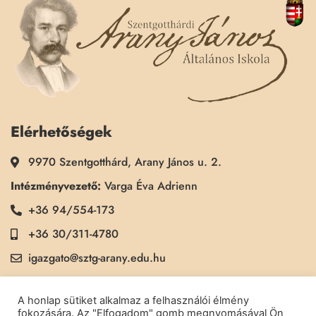
Elérhetőségek
9970 Szentgotthárd, Arany János u. 2.
Intézményvezető:
Varga Éva Adrienn
+36 94/554-173
+36 30/311-4780
igazgato@sztg-arany.edu.hu
Titkárság:
Kimmel Kinga
A honlap sütiket alkalmaz a felhasználói élmény
+36 30/311-5790
fokozására. Az "Elfogadom" gomb megnyomásával Ön