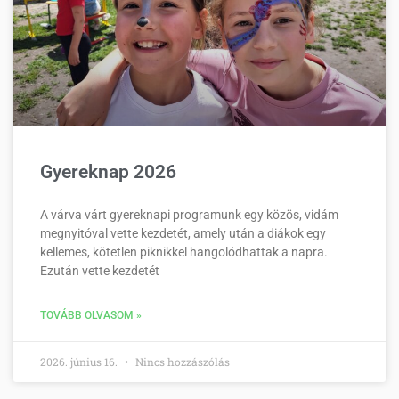
Gyereknap 2026
A várva várt gyereknapi programunk egy közös, vidám
megnyitóval vette kezdetét, amely után a diákok egy
kellemes, kötetlen piknikkel hangolódhattak a napra.
Ezután vette kezdetét
TOVÁBB OLVASOM »
2026. június 16.
Nincs hozzászólás