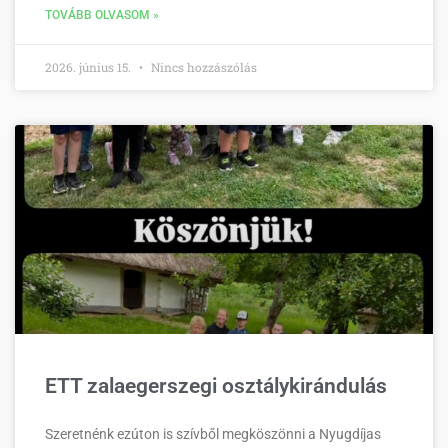
TOVÁBB OLVASOM »
2026. június 15.
Nincs hozzászólás
ETT zalaegerszegi osztálykirándulás
Szeretnénk ezúton is szívből megköszönni a Nyugdíjas