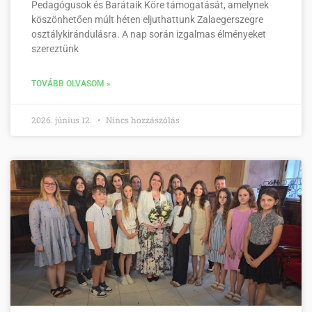
Pedagógusok és Barátaik Köre támogatását, amelynek
köszönhetően múlt héten eljuthattunk Zalaegerszegre
osztálykirándulásra. A nap során izgalmas élményeket
szereztünk
TOVÁBB OLVASOM »
2026. június 12.
Nincs hozzászólás