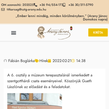
OM azonosító: 203525
+36 94/554-173
+36 30/311-5790
titkarsag@sztg-arany.edu.hu
„Ember lenni mindég, minden körülményben.” (Arany János:
Domokos napra)
KRÉTA
Fábián Boglárka
Hírek
2022-02-21
14:38
A 6. osztály a múzeum terepasztalánál ismerkedett a
szentgotthárdi csata eseményeivel. Köszönjük Gueth
Lászlónak az előadást és a feladatokat.