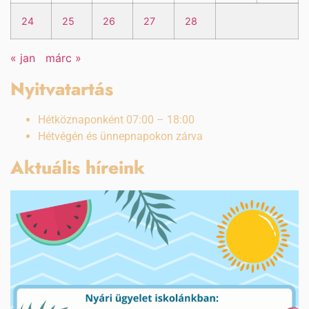
24
25
26
27
28
« jan
márc »
Nyitvatartás
Hétköznaponként 07:00 – 18:00
Hétvégén és ünnepnapokon zárva
Aktuális híreink