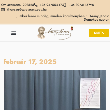
OM azonosító: 203525
+36 94/554-173
+36 30/311-5790
titkarsag@sztg-arany.edu.hu
„Ember lenni mindég, minden körülményben.” (Arany János:
Domokos napra)
KRÉTA
február 17, 2025