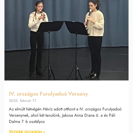
IV. országos Furulyaduó Verseny
2025. február 17.
Az elmúlt hétvégén Hévíz adott otthont a IV. országos Furulyaduó
Versenynek, ahol két tanulónk, Jakosa Anna Diana 6. a és Páli
Dalma 7. b osztályos
TOVÁBB OLVASOM »