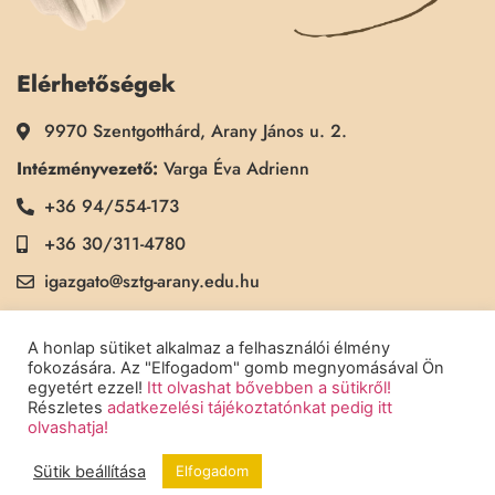
Elérhetőségek
9970 Szentgotthárd, Arany János u. 2.
Intézményvezető:
Varga Éva Adrienn
+36 94/554-173
+36 30/311-4780
igazgato@sztg-arany.edu.hu
Titkárság:
Kimmel Kinga
A honlap sütiket alkalmaz a felhasználói élmény
+36 30/311-5790
fokozására. Az "Elfogadom" gomb megnyomásával Ön
egyetért ezzel!
Itt olvashat bővebben a sütikről!
titkarsag@sztg-arany.edu.hu
Részletes
adatkezelési tájékoztatónkat pedig itt
olvashatja!
Sütik beállítása
Elfogadom
Copyright © 2022 Szentgotthárdi Arany János Általános Iskola - Minden