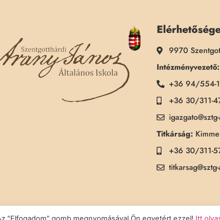
Elérhetőség
9970 Szentgot
Intézményvezető:
+36 94/554-
+36 30/311-4
igazgato@sztg
Titkárság:
Kimmel
+36 30/311-5
titkarsag@sztg
a. Az "Elfogadom" gomb megnyomásával Ön egyetért ezzel!
Itt olv