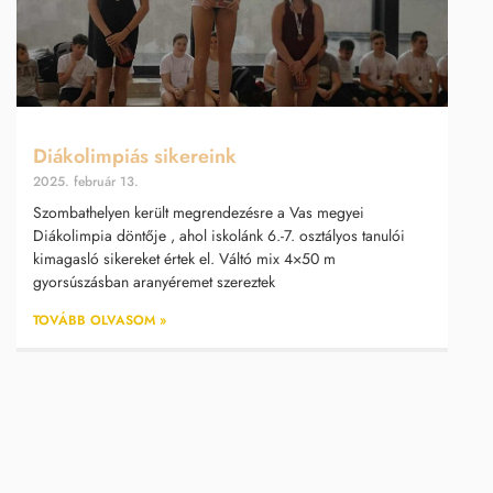
Diákolimpiás sikereink
2025. február 13.
Szombathelyen került megrendezésre a Vas megyei
Diákolimpia döntője , ahol iskolánk 6.-7. osztályos tanulói
kimagasló sikereket értek el. Váltó mix 4×50 m
gyorsúszásban aranyéremet szereztek
TOVÁBB OLVASOM »