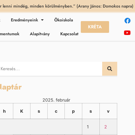
 lenni mindég, minden körülményben.” (Arany János: Domokos napra)
k
Eredményeink
Ökoiskola
KRÉTA
kumentumok
Alapítvány
Kapcsolat
aptár
2025. február
h
K
s
c
p
s
v
1
2