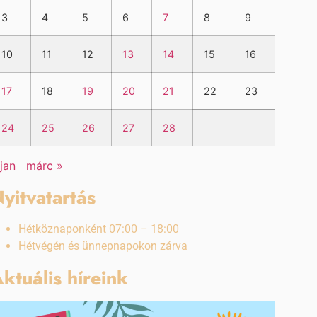
3
4
5
6
7
8
9
10
11
12
13
14
15
16
17
18
19
20
21
22
23
24
25
26
27
28
 jan
márc »
yitvatartás
Hétköznaponként 07:00 – 18:00
Hétvégén és ünnepnapokon zárva
ktuális híreink