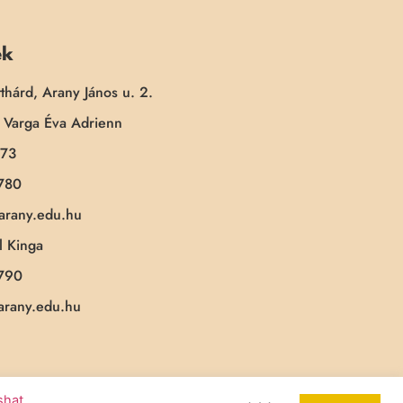
ek
thárd, Arany János u. 2.
Varga Éva Adrienn
173
780
-arany.edu.hu
 Kinga
790
-arany.edu.hu
ashat