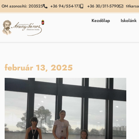
OM azonosító: 203525
+36 94/554-173
+36 30/311-5790
titkars
Kezdőlap
Iskolánk
február 13, 2025