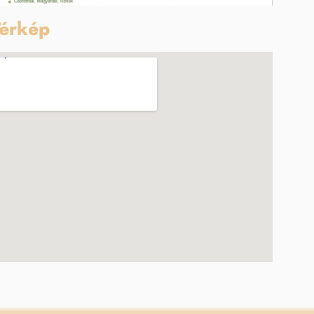
érkép