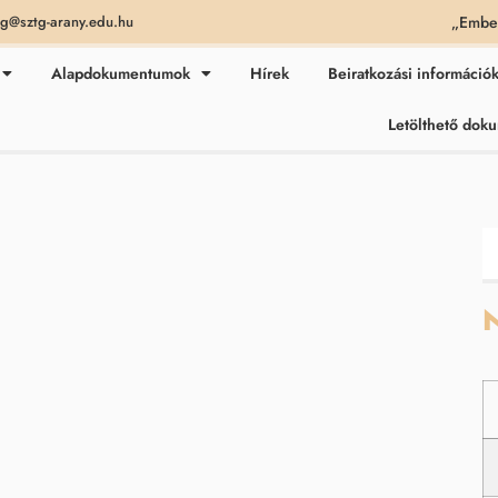
„Ember
ag@sztg-arany.edu.hu
Alapdokumentumok
Hírek
Beiratkozási információ
Letölthető do
N