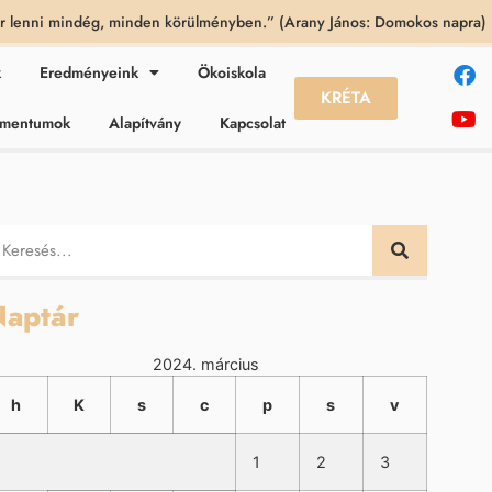
 lenni mindég, minden körülményben.” (Arany János: Domokos napra)
k
Eredményeink
Ökoiskola
KRÉTA
kumentumok
Alapítvány
Kapcsolat
aptár
2024. március
h
K
s
c
p
s
v
1
2
3