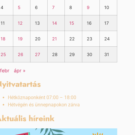
4
5
6
7
8
9
10
11
12
13
14
15
16
17
18
19
20
21
22
23
24
25
26
27
28
29
30
31
 febr
ápr »
yitvatartás
Hétköznaponként 07:00 – 18:00
Hétvégén és ünnepnapokon zárva
ktuális híreink