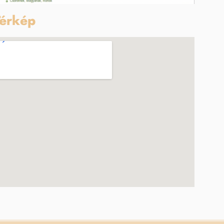
érkép