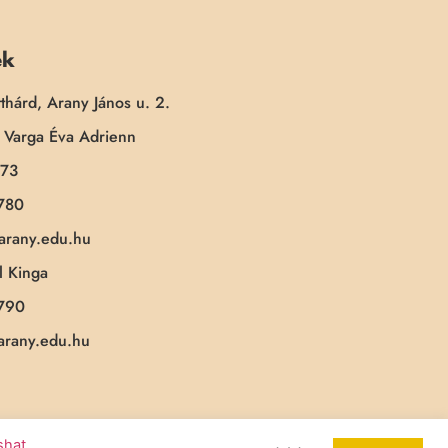
ek
thárd, Arany János u. 2.
Varga Éva Adrienn
173
780
-arany.edu.hu
 Kinga
790
-arany.edu.hu
ashat