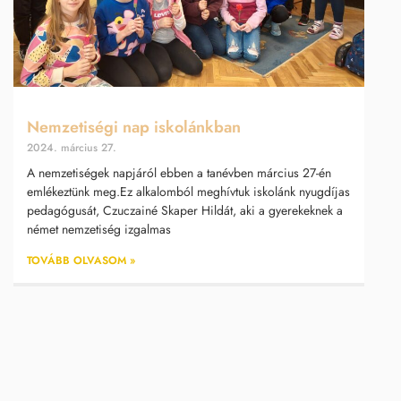
Nemzetiségi nap iskolánkban
2024. március 27.
A nemzetiségek napjáról ebben a tanévben március 27-én
emlékeztünk meg.Ez alkalomból meghívtuk iskolánk nyugdíjas
pedagógusát, Czuczainé Skaper Hildát, aki a gyerekeknek a
német nemzetiség izgalmas
TOVÁBB OLVASOM »