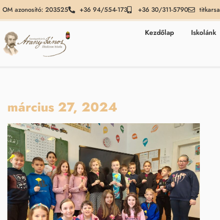
OM azonosító: 203525
+36 94/554-173
+36 30/311-5790
titkars
Kezdőlap
Iskolánk
március 27, 2024