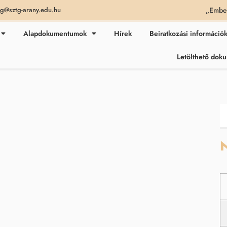
„Ember
ag@sztg-arany.edu.hu
Alapdokumentumok
Hírek
Beiratkozási információ
Letölthető do
N