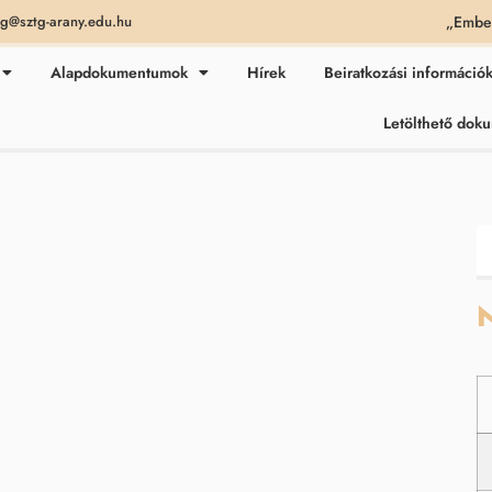
„Ember
ag@sztg-arany.edu.hu
Alapdokumentumok
Hírek
Beiratkozási információ
Letölthető do
N