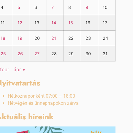
4
5
6
7
8
9
10
11
12
13
14
15
16
17
18
19
20
21
22
23
24
25
26
27
28
29
30
31
 febr
ápr »
yitvatartás
Hétköznaponként 07:00 – 18:00
Hétvégén és ünnepnapokon zárva
ktuális híreink