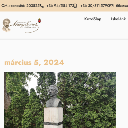
OM azonosító: 203525
+36 94/554-173
+36 30/311-5790
titkars
Kezdőlap
Iskolánk
március 5, 2024