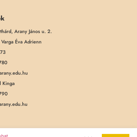
ek
thárd, Arany János u. 2.
Varga Éva Adrienn
173
780
-arany.edu.hu
 Kinga
790
-arany.edu.hu
ashat