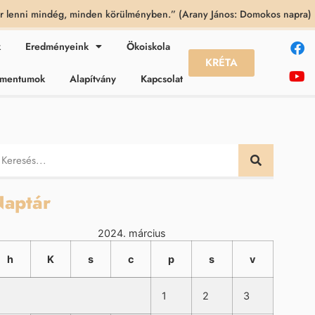
 lenni mindég, minden körülményben.” (Arany János: Domokos napra)
k
Eredményeink
Ökoiskola
KRÉTA
kumentumok
Alapítvány
Kapcsolat
aptár
2024. március
h
K
s
c
p
s
v
1
2
3