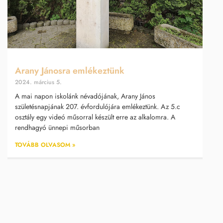
Arany Jánosra emlékeztünk
2024. március 5.
A mai napon iskolánk névadójának, Arany János
születésnapjának 207. évfordulójára emlékeztünk. Az 5.c
osztály egy videó műsorral készült erre az alkalomra. A
rendhagyó ünnepi műsorban
TOVÁBB OLVASOM »