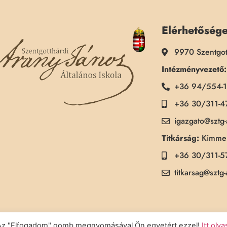
Elérhetőség
9970 Szentgot
Intézményvezető:
+36 94/554-
+36 30/311-4
igazgato@sztg
Titkárság:
Kimmel
+36 30/311-5
titkarsag@sztg
a. Az "Elfogadom" gomb megnyomásával Ön egyetért ezzel!
Itt olv