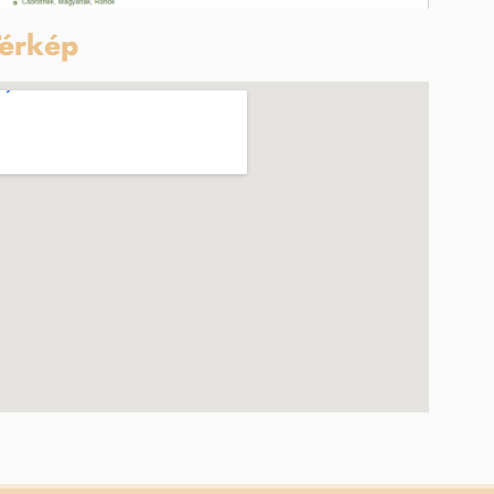
érkép