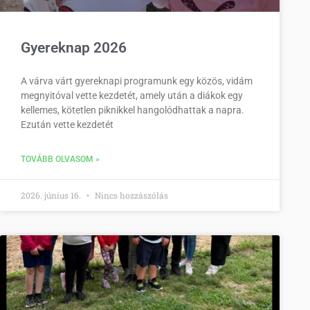
Gyereknap 2026
A várva várt gyereknapi programunk egy közös, vidám
megnyitóval vette kezdetét, amely után a diákok egy
kellemes, kötetlen piknikkel hangolódhattak a napra.
Ezután vette kezdetét
TOVÁBB OLVASOM »
2026. június 16.
Nincs hozzászólás