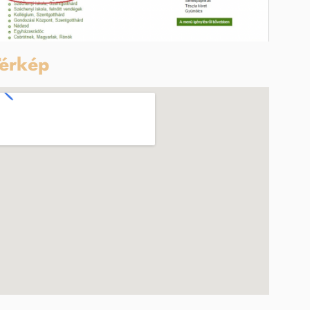
érkép