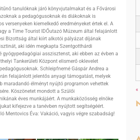
kitűnő tanulóknak járó könyvjutalmakat és a Fővárosi
 azoknak a pedagógusoknak és diákoknak is
 versenyeken kiemelkedő eredményeket értek el. A
vagy a Time Tourist IDŐutazó Múzeum által felajánlott
 Bizottság által kiírt alkotói pályázat díjának
isztinát, aki idén megkapta Szentgotthárdi
 gyógypedagógiai asszisztenst, aki ebben az évben a
helyi Tankerületi Központ elismerő oklevelet
pedagógusoknak. Schleipfnerné Gáspár Andrea a
án felajánlott jelentős anyagi támogatást, melyek
több maradandó élményt nyújtó programon vehettek
«
stésére. Köszönetet mondott a Szülői
nikának éves munkájáért. A munkaközösség elnöke
N
ukat kifejezve a tanévben nyújtott segítségéért.
nuló Mentovics Éva: Vakáció, vagyis végre szabadság!
A