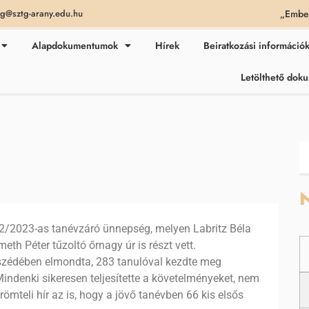
„Ember
ag@sztg-arany.edu.hu
Alapdokumentumok
Hírek
Beiratkozási információ
Letölthető do
N
22/2023-as tanévzáró ünnepség, melyen Labritz Béla
eth Péter tűzoltó őrnagy úr is részt vett.
szédében elmondta, 283 tanulóval kezdte meg
indenki sikeresen teljesítette a követelményeket, nem
römteli hír az is, hogy a jövő tanévben 66 kis elsős