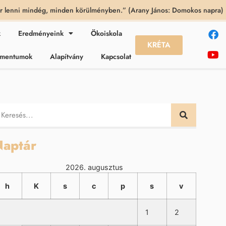
 lenni mindég, minden körülményben.” (Arany János: Domokos napra)
k
Eredményeink
Ökoiskola
KRÉTA
kumentumok
Alapítvány
Kapcsolat
aptár
2026. augusztus
h
K
s
c
p
s
v
1
2