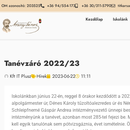
OM azonosító: 203525
+36 94/554-173
+36 30/311-5790
titkars
Kezdőlap
Iskolánk
Tanévzáró 2022/23
Kft IT Plusz
Hírek
2023-06-22
11:11
Iskolánkban június 22-én, reggel 8 órakor kezdődött a 20
alpolgármester úr, Dénes Károly tűzoltóalezredes úr és Ném
Schleipfnerné Gáspár Andrea intézményvezető ünnepi be
intézményünk a tanévet, azonban most 285-tel fejezi be. M
kell egyik tanulónak sem pótvizsgáznia, évet ismételnie. Ö