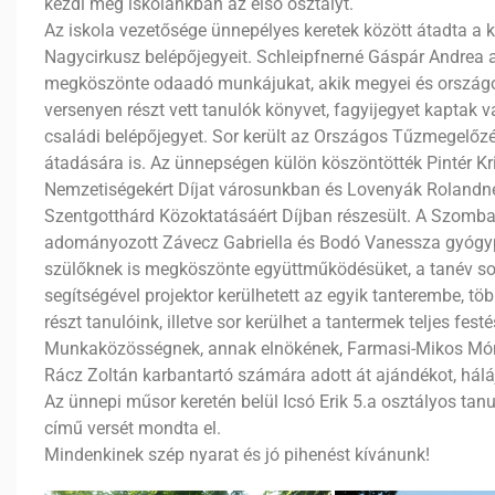
kezdi meg iskolánkban az első osztályt.
Az iskola vezetősége ünnepélyes keretek között átadta a 
Nagycirkusz belépőjegyeit. Schleipfnerné Gáspár Andrea
megköszönte odaadó munkájukat, akik megyei és országos
versenyen részt vett tanulók könyvet, fagyijegyet kaptak 
családi belépőjegyet. Sor került az Országos Tűzmegelőzési
átadására is. Az ünnepségen külön köszöntötték Pintér Kr
Nemzetiségekért Díjat városunkban és Lovenyák Rolandné
Szentgotthárd Közoktatásáért Díjban részesült. A Szombat
adományozott Závecz Gabriella és Bodó Vanessza gyógy
szülőknek is megköszönte együttműködésüket, a tanév sor
segítségével projektor kerülhetett az egyik tanterembe, 
részt tanulóink, illetve sor kerülhet a tantermek teljes fe
Munkaközösségnek, annak elnökének, Farmasi-Mikos Mó
Rácz Zoltán karbantartó számára adott át ajándékot, háláj
Az ünnepi műsor keretén belül Icsó Erik 5.a osztályos ta
című versét mondta el.
Mindenkinek szép nyarat és jó pihenést kívánunk!