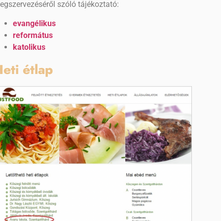
egszervezéséről szóló tájékoztató:
evangélikus
református
katolikus
eti étlap