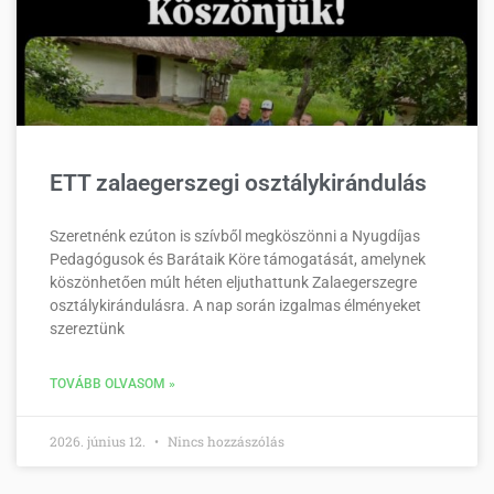
ETT zalaegerszegi osztálykirándulás
Szeretnénk ezúton is szívből megköszönni a Nyugdíjas
Pedagógusok és Barátaik Köre támogatását, amelynek
köszönhetően múlt héten eljuthattunk Zalaegerszegre
osztálykirándulásra. A nap során izgalmas élményeket
szereztünk
TOVÁBB OLVASOM »
2026. június 12.
Nincs hozzászólás