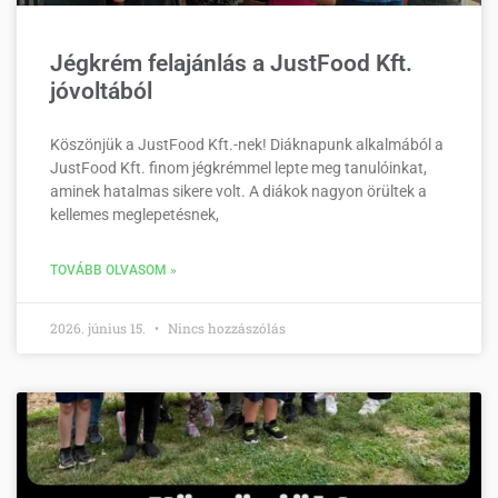
Jégkrém felajánlás a JustFood Kft.
jóvoltából
Köszönjük a JustFood Kft.-nek! Diáknapunk alkalmából a
JustFood Kft. finom jégkrémmel lepte meg tanulóinkat,
aminek hatalmas sikere volt. A diákok nagyon örültek a
kellemes meglepetésnek,
TOVÁBB OLVASOM »
2026. június 15.
Nincs hozzászólás