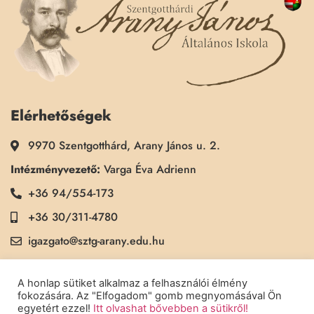
Elérhetőségek
9970 Szentgotthárd, Arany János u. 2.
Intézményvezető:
Varga Éva Adrienn
+36 94/554-173
+36 30/311-4780
igazgato@sztg-arany.edu.hu
Titkárság:
Kimmel Kinga
A honlap sütiket alkalmaz a felhasználói élmény
+36 30/311-5790
fokozására. Az "Elfogadom" gomb megnyomásával Ön
egyetért ezzel!
Itt olvashat bővebben a sütikről!
titkarsag@sztg-arany.edu.hu