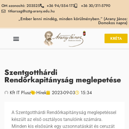
OM azonosító: 203525
+36 94/554-173
+36 30/311-5790
titkarsag@sztg-arany.edu.hu
„Ember lenni mindég, minden körülményben.” (Arany János:
Domokos napra)
KRÉTA
Szentgotthárdi
Rendőrkapitányság meglepetése
Kft IT Plusz
Hírek
2023-09-03
15:34
A Szentgotthárdi Rendőrkapitányság meglepetéssel
készült az első osztályos tanulóink számára.
Minden kis elsősünk egy uzsonnatáskát és ceruzát