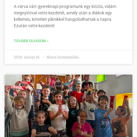
A várva várt gyereknapi programunk egy közös, vidám
megnyitóval vette kezdetét, amely után a diákok egy
kellemes, kötetlen piknikkel hangolódhattak a napra.
Ezután vette kezdetét
TOVÁBB OLVASOM »
2026. június 16.
Nincs hozzászólás