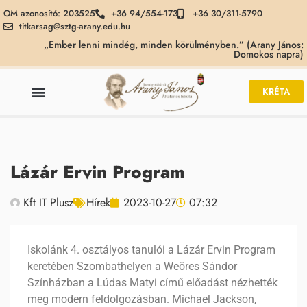
OM azonosító: 203525
+36 94/554-173
+36 30/311-5790
titkarsag@sztg-arany.edu.hu
„Ember lenni mindég, minden körülményben.” (Arany János:
Domokos napra)
KRÉTA
Lázár Ervin Program
Kft IT Plusz
Hírek
2023-10-27
07:32
Iskolánk 4. osztályos tanulói a Lázár Ervin Program
keretében Szombathelyen a Weöres Sándor
Színházban a Lúdas Matyi című előadást nézhették
meg modern feldolgozásban. Michael Jackson,