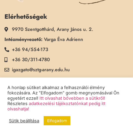
Elérhetőségek
9970 Szentgotthárd, Arany János u. 2.
Intézményvezető:
Varga Éva Adrienn
+36 94/554-173
+36 30/311-4780
igazgato@sztg-arany.edu.hu
Titkárság:
Kimmel Kinga
A honlap sütiket alkalmaz a felhasználói élmény
+36 30/311-5790
fokozására. Az "Elfogadom" gomb megnyomásával Ön
egyetért ezzel!
Itt olvashat bővebben a sütikről!
titkarsag@sztg-arany.edu.hu
Részletes
adatkezelési tájékoztatónkat pedig itt
olvashatja!
Sütik beállítása
Elfogadom
Copyright © 2022 Szentgotthárdi Arany János Általános Iskola - Minden
jog fenntartva