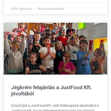
2026. június 16.
Nincs hozzászólás
Jégkrém felajánlás a JustFood Kft.
jóvoltából
Köszönjük a JustFood Kft.-nek! Diáknapunk alkalmából a
JustFood Kft. finom jégkrémmel lepte meg tanulóinkat,