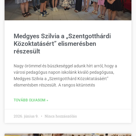
Medgyes Szilvia a „Szentgotthárdi
Közoktatásért” elismerésben
részesült
Nagy örömmel és büszkeséggel adunk hírt arról, hogy a
városi pedagógus napon iskolánk kiváló pedagógusa,
Medgyes Szilvia a „Szentgotthárd Közoktatásáért”
elismerésben részesült. A rangos kitüntetés
TOVÁBB OLVASOM »
2026. június 9.
Nincs hozzászólás