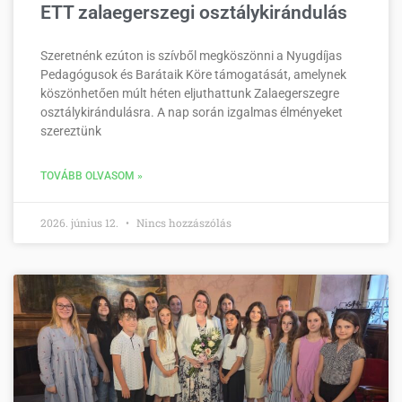
ETT zalaegerszegi osztálykirándulás
Szeretnénk ezúton is szívből megköszönni a Nyugdíjas
Pedagógusok és Barátaik Köre támogatását, amelynek
köszönhetően múlt héten eljuthattunk Zalaegerszegre
osztálykirándulásra. A nap során izgalmas élményeket
szereztünk
TOVÁBB OLVASOM »
2026. június 12.
Nincs hozzászólás